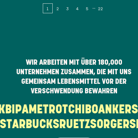
1
2
3
4
5
22
WIR ARBEITEN MIT ÜBER
180,000
UNTERNEHMEN ZUSAMMEN, DIE MIT UNS
GEMEINSAM LEBENSMITTEL VOR DER
VERSCHWENDUNG BEWAHREN
RK
BIPA
METRO
TCHIBO
ANKER
TARBUCKS
RUETZ
SORGER
SP