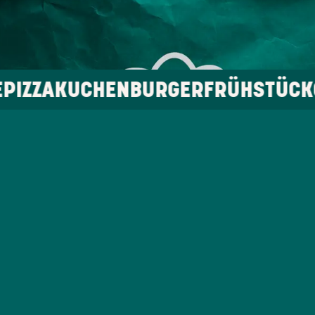
EN
BURGER
FRÜHSTÜCK
OBST
MUNK