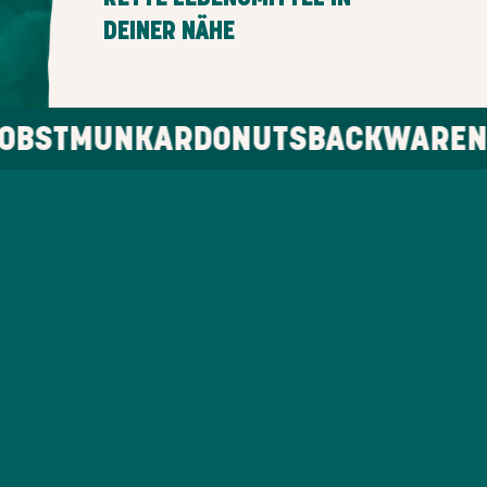
DEINER NÄHE
AR
DONUTS
BACKWAREN
LEBENSMIT
PROBIERE NEUES VON
LOKALEN CAFÉS,
BÄCKEREIEN, RESTAURANTS
UND MEHR