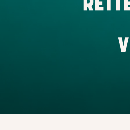
RETT
V