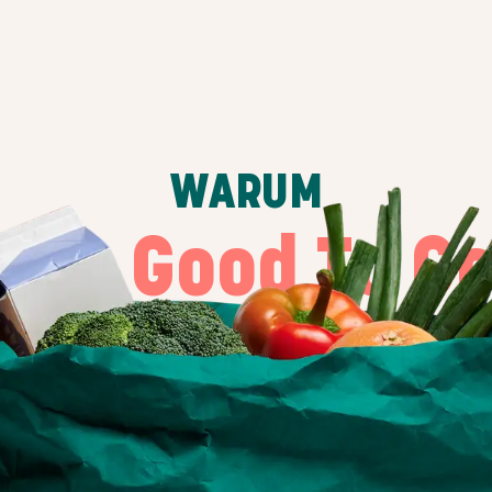
WARUM
Too Good To G