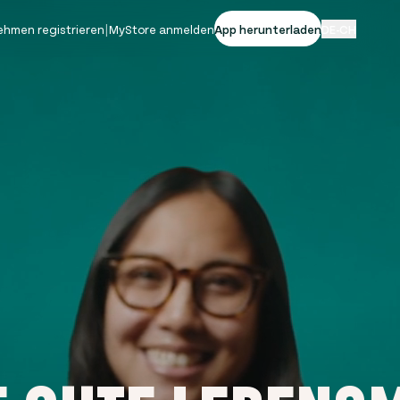
ehmen registrieren
|
MyStore anmelden
App herunterladen
DE-CH