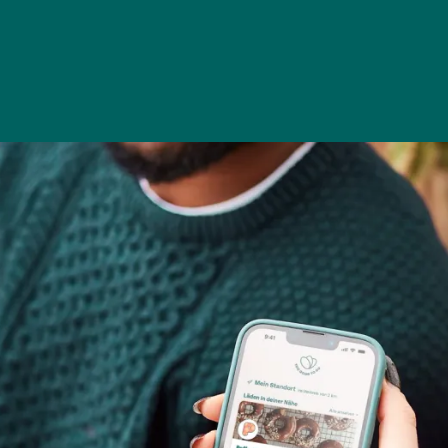
SO FUNKTIONIERT DIE APP
SCHRITT 2
,
Bestätige deine Auswahl, reserviere dein 
iner Nähe.
bezahle über die App.