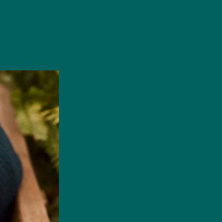
SO FUNKTIONIERT DIE APP
SCHRITT 3
Essen und
Gehe im angegebenen Abholzeitraum zum 
bestätige deine Reservierung per Swipe in
nimm dein Überraschungspäckli entgegen.