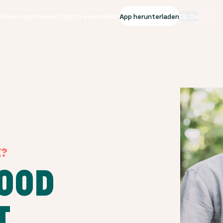
ehmen registrieren
|
MyStore anmelden
App herunterladen
DE-CH
E?
GOOD
T