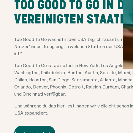
TOO GOOD TO GO IN DE
VEREINIGTEN STAATE
Too Good To Go wächst in den USA täglich rasant um neu
Nutzer*innen. Neugierig, in welchen Städten der USA Too
ist?
Too Good To Go ist ab sofort in New York, Los Angeles, S
Washington, Philadelphia, Boston, Austin, Seattle, Miami,
Dallas, Houston, San Diego, Sacramento, Atlanta, Minnea
Orlando, Denver, Phoenix, Detroit, Raleigh-Durham, Char
und Cincinnati verfügbar.
Und während du das hier liest, haben wir vielleicht schon 
USA expandiert.