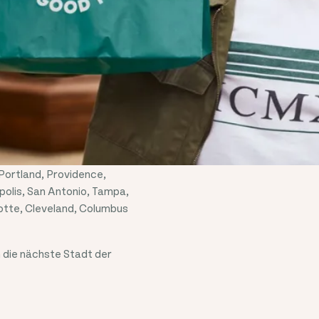
N
N
e Partner und
 Good To Go bereits aktiv
an Francisco, Chicago,
 Portland, Providence,
polis, San Antonio, Tampa,
lotte, Cleveland, Columbus
in die nächste Stadt der