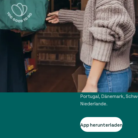
TOO GOOD 
Too Good To Go ist derzeit
Deutschland, Österreich, Sc
Portugal, Dänemark, Schwe
Niederlande.
App herunterladen