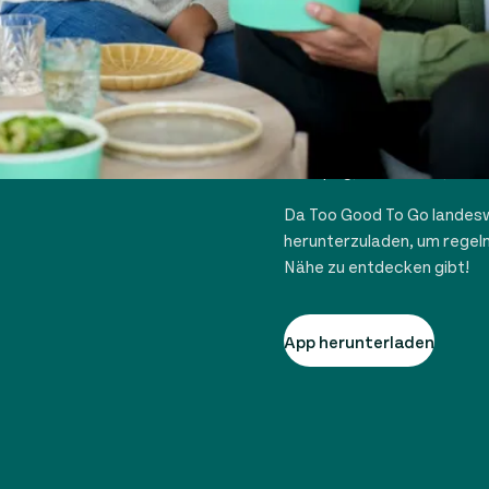
TOO GOOD 
Seit der Markteinführung i
allen kanadischen Provinze
aktiv, darunter Toronto, M
Winnipeg, Saskatoon, Otta
Da Too Good To Go landeswe
herunterzuladen, um regel
Nähe zu entdecken gibt!
App herunterladen