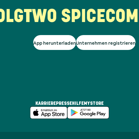
G
TWO SPICE
COMPA
App herunterladen
Unternehmen registrieren
KARRIERE
PRESSE
HILFE
MYSTORE