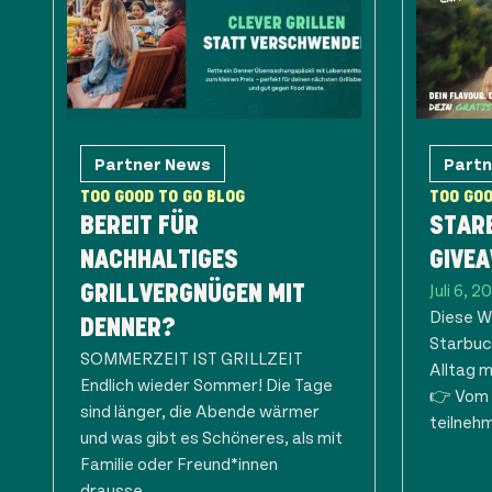
Partner News
Part
TOO GOOD TO GO BLOG
TOO GOO
BEREIT FÜR
STAR
NACHHALTIGES
GIVE
Juli 6, 2
GRILLVERGNÜGEN MIT
Diese W
DENNER?
Starbuc
SOMMERZEIT IST GRILLZEIT
Alltag m
Endlich wieder Sommer! Die Tage
👉 Vom 0
sind länger, die Abende wärmer
teilneh
und was gibt es Schöneres, als mit
Familie oder Freund*innen
drausse...