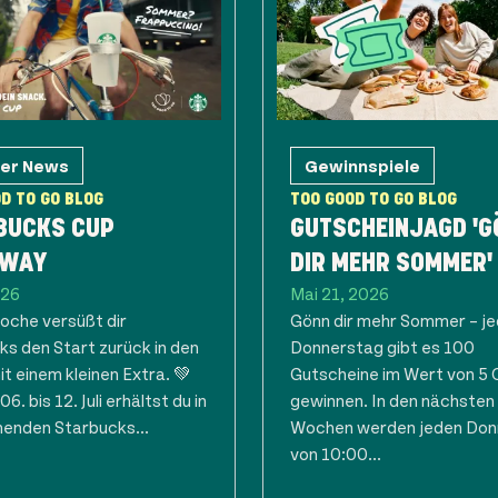
ner News
Gewinnspiele
D TO GO BLOG
TOO GOOD TO GO BLOG
BUCKS CUP
GUTSCHEINJAGD 'G
AWAY
DIR MEHR SOMMER'
026
Mai 21, 2026
oche versüßt dir
Gönn dir mehr Sommer – j
ks den Start zurück in den
Donnerstag gibt es 100
it einem kleinen Extra. 💚
Gutscheine im Wert von 5 
6. bis 12. Juli erhältst du in
gewinnen. In den nächsten 
menden Starbucks...
Wochen werden jeden Don
von 10:00...