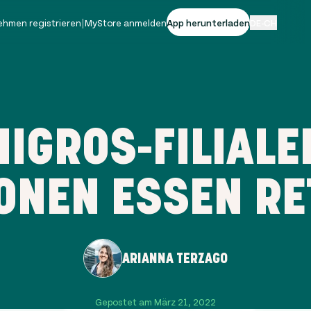
ehmen registrieren
|
MyStore anmelden
App herunterladen
DE-CH
MIGROS-FILIALE
ONEN ESSEN RE
ARIANNA TERZAGO
Gepostet am März 21, 2022