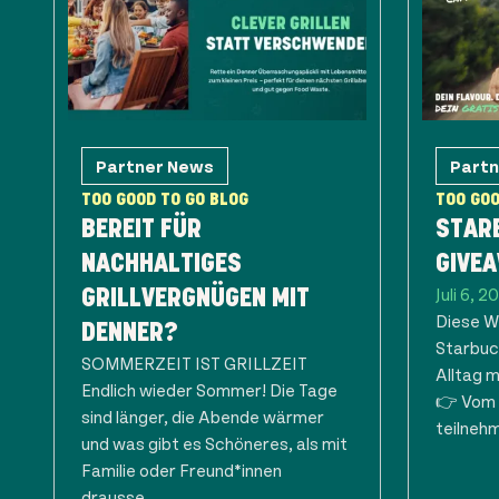
Partner News
Part
TOO GOOD TO GO BLOG
TOO GOO
BEREIT FÜR
STAR
NACHHALTIGES
GIVE
Juli 6, 2
GRILLVERGNÜGEN MIT
Diese W
DENNER?
Starbuc
SOMMERZEIT IST GRILLZEIT
Alltag m
Endlich wieder Sommer! Die Tage
👉 Vom 0
sind länger, die Abende wärmer
teilneh
und was gibt es Schöneres, als mit
Familie oder Freund*innen
drausse...