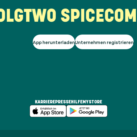
G
TWO SPICE
COMP
App herunterladen
Unternehmen registrieren
KARRIERE
PRESSE
HILFE
MYSTORE