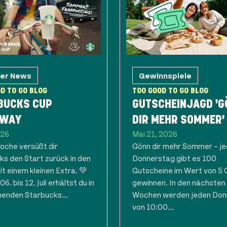
ner News
Gewinnspiele
D TO GO BLOG
TOO GOOD TO GO BLOG
BUCKS CUP
GUTSCHEINJAGD 'G
AWAY
DIR MEHR SOMMER'
026
Mai 21, 2026
oche versüßt dir
Gönn dir mehr Sommer – j
ks den Start zurück in den
Donnerstag gibt es 100
it einem kleinen Extra. 💚
Gutscheine im Wert von 5 
6. bis 12. Juli erhältst du in
gewinnen. In den nächsten 
menden Starbucks...
Wochen werden jeden Don
von 10:00...