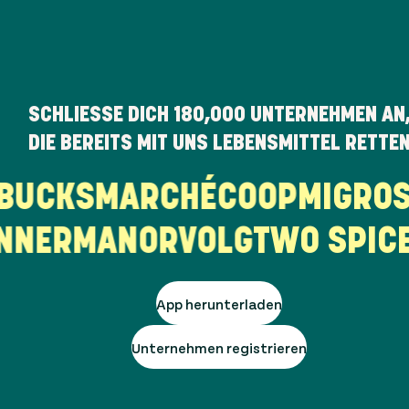
SCHLIESSE DICH
180,000
UNTERNEHMEN AN
DIE BEREITS MIT UNS LEBENSMITTEL RETTE
ARBUCKS
MARCHÉ
COOP
MIGR
NER
MANOR
VOLG
TWO SPICE
C
App herunterladen
Unternehmen registrieren