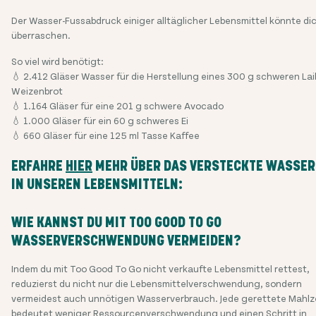
Der Wasser-Fussabdruck einiger alltäglicher Lebensmittel könnte di
überraschen.
So viel wird benötigt:
💧 2.412 Gläser Wasser für die Herstellung eines 300 g schweren Lai
Weizenbrot
💧 1.164 Gläser für eine 201 g schwere Avocado
💧 1.000 Gläser für ein 60 g schweres Ei
💧 660 Gläser für eine 125 ml Tasse Kaffee
ERFAHRE
HIER
MEHR ÜBER DAS VERSTECKTE WASSER
IN UNSEREN LEBENSMITTELN:
WIE KANNST DU MIT TOO GOOD TO GO
WASSERVERSCHWENDUNG VERMEIDEN?
Indem du mit Too Good To Go nicht verkaufte Lebensmittel rettest,
reduzierst du nicht nur die Lebensmittelverschwendung, sondern
vermeidest auch unnötigen Wasserverbrauch. Jede gerettete Mahlz
bedeutet weniger Ressourcenverschwendung und einen Schritt in