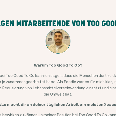
GEN MITARBEITENDE VON TOO GOO
Warum Too Good To Go?
 bei Too Good To Go kann ich sagen, dass die Menschen dort zu d
h je zusammengearbeitet habe. Als Foodie war es für mich klar, in
die Reduzierung von Lebensmittelverschwendung einsetzt und eine
die Umwelt hat.
as macht dir an deiner täglichen Arbeit am meisten
S
pas
as bewirken zu können. In meiner Position bei Too Good To Go kan