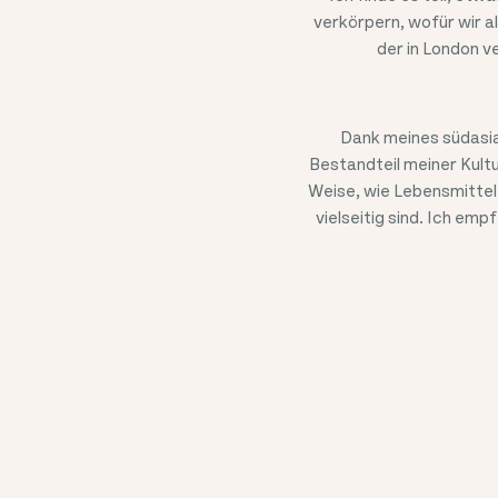
verkörpern, wofür wir a
der in London v
Dank meines südasia
Bestandteil meiner Kultu
Weise, wie Lebensmittel 
vielseitig sind. Ich em