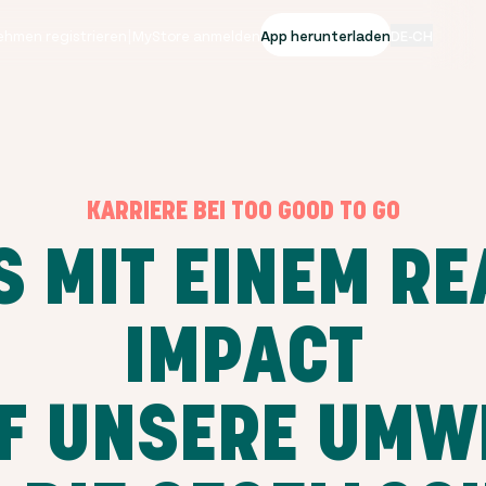
ehmen registrieren
|
MyStore anmelden
App herunterladen
DE-CH
KARRIERE BEI TOO GOOD TO GO
S MIT EINEM RE
IMPACT
F UNSERE UMW