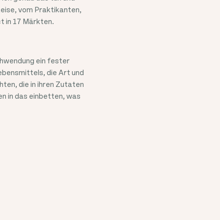
Reise, vom Praktikanten,
t in 17 Märkten.
chwendung ein fester
ebensmittels, die Art und
ten, die in ihren Zutaten
en in das einbetten, was