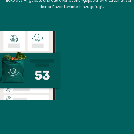
Ecke des Angebots und das Überraschungspäckli wird automatisch 
deiner Favoritenliste hinzugefügt.