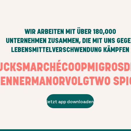
WIR ARBEITEN MIT ÜBER
180,000
UNTERNEHMEN ZUSAMMEN, DIE MIT UNS GEG
LEBENSMITTELVERSCHWENDUNG KÄMPFEN
BUCKS
MARCHÉ
COOP
MIGRO
NNER
MANOR
VOLG
TWO SPIC
Jetzt app downloaden