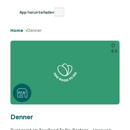
App herunterladen
Home
Denner
4.4
Denner
Denner ist ein Too Good To Go-Partner – eines von