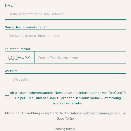
E-Mail
*
Name des Unternehmens
*
Telefonnummer
*
🇨🇭
+41
Website
Ich bin damit einverstanden, Newsletter und Informationen von Too Good To
Go per E-Mail und per SMS zu erhalten. Ich kann meine Zustimmung
jederzeit widerrufen.
Mit deiner Anmeldung akzeptierst du die
Datenschutzbestimmungen von Too
Good To Go.
Loading token...