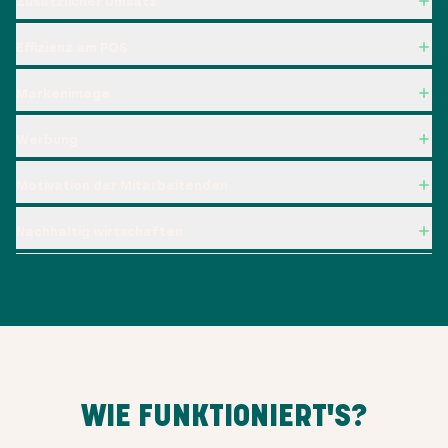
Zusätzlicher Umsatz
Effizienz am POS
Markenimage
Werbung
Motivation der Mitarbeitenden
Nachhaltig wirtschaften
WIE FUNKTIONIERT'S?