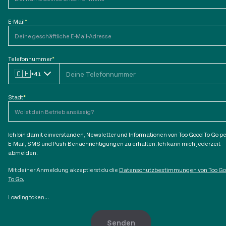
E-Mail
*
Telefonnummer
*
🇨🇭
+41
Stadt
*
Ich bin damit einverstanden, Newsletter und Informationen von Too Good To Go pe
E-Mail, SMS und Push-Benachrichtigungen zu erhalten. Ich kann mich jederzeit
abmelden.
Mit deiner Anmeldung akzeptierst du die
Datenschutzbestimmungen von Too G
To Go.
Loading token...
Senden