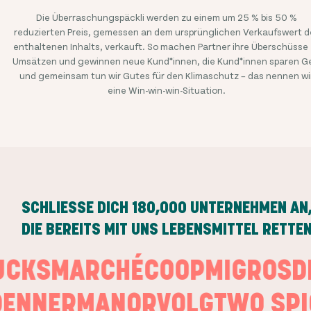
Die Überraschungspäckli werden zu einem um 25 % bis 50 %
reduzierten Preis, gemessen an dem ursprünglichen Verkaufswert d
enthaltenen Inhalts, verkauft. So machen Partner ihre Überschüsse
Umsätzen und gewinnen neue Kund*innen, die Kund*innen sparen G
und gemeinsam tun wir Gutes für den Klimaschutz – das nennen wi
eine Win-win-win-Situation.
SCHLIESSE DICH
180,000
UNTERNEHMEN AN
DIE BEREITS MIT UNS LEBENSMITTEL RETTE
BUCKS
MARCHÉ
COOP
MIGROS
NNER
MANOR
VOLG
TWO SPIC