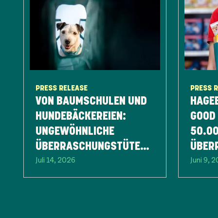
PRESS RELEASE
PRESS 
VON BAUMSCHULEN UND
HAGE
HUNDEBÄCKEREIEN:
GOOD 
UNGEWÖHNLICHE
50.000 GERE
ÜBERRASCHUNGSTÜTEN
ÜBER
Juli 14, 2026
Juni 9, 
FÜR KLEINE
ALLTAGSABENTEUER