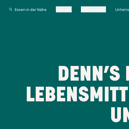
Über uns
Unternehmen
Untern
DENN’S 
LEBENSMITT
U