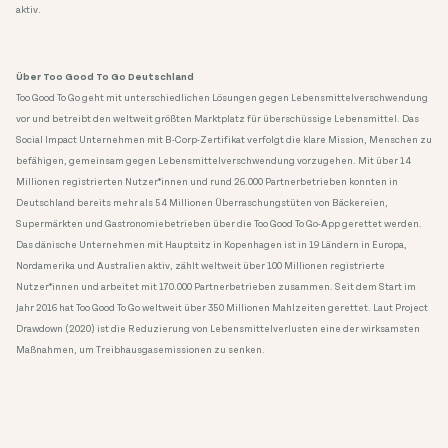
aktiv.
Über Too Good To Go Deutschland
Too Good To Go geht mit unterschiedlichen Lösungen gegen Lebensmittelverschwendung
vor und betreibt den weltweit größten Marktplatz für überschüssige Lebensmittel. Das
Social Impact Unternehmen mit B-Corp-Zertifikat verfolgt die klare Mission, Menschen zu
befähigen, gemeinsam gegen Lebensmittelverschwendung vorzugehen. Mit über 14
Millionen registrierten Nutzer*innen und rund 26.000 Partnerbetrieben konnten in
Deutschland bereits mehr als 54 Millionen Überraschungstüten von Bäckereien,
Supermärkten und Gastronomiebetrieben über die Too Good To Go-App gerettet werden.
Das dänische Unternehmen mit Hauptsitz in Kopenhagen ist in 19 Ländern in Europa,
Nordamerika und Australien aktiv, zählt weltweit über 100 Millionen registrierte
Nutzer*innen und arbeitet mit 170.000 Partnerbetrieben zusammen. Seit dem Start im
Jahr 2016 hat Too Good To Go weltweit über 350 Millionen Mahlzeiten gerettet. Laut Project
Drawdown (2020) ist die Reduzierung von Lebensmittelverlusten eine der wirksamsten
Maßnahmen, um Treibhausgasemissionen zu senken.