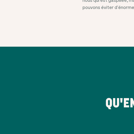
pouvons éviter d'énormes 
QU'E