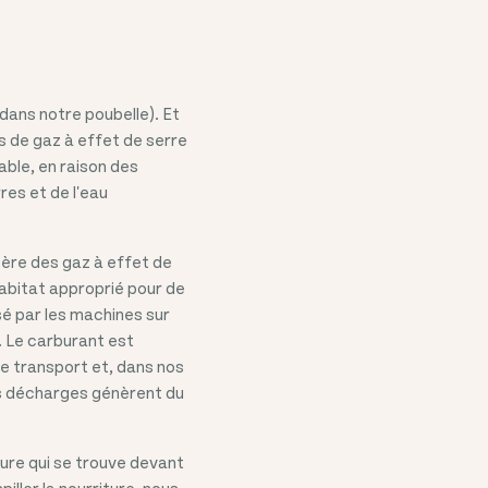
dans notre poubelle). Et
s de gaz à effet de serre
able, en raison des
res et de l'eau
bère des gaz à effet de
habitat approprié pour de
sé par les machines sur
. Le carburant est
 le transport et, dans nos
les décharges génèrent du
iture qui se trouve devant
iller la nourriture, nous