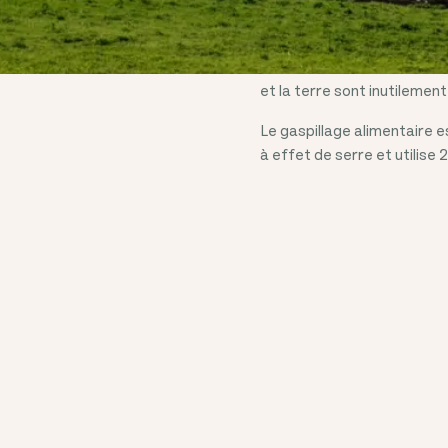
émettant des gaz à effet d
de la ferme à l'assiette. C
notamment dans les déchar
et la terre sont inutilement
Le gaspillage alimentaire 
à effet de serre et utilise