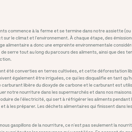
nts commence à la ferme et se termine dans notre assiette (ou 
 sur le climat et l'environnement. À chaque étape, des émission
lage alimentaire a donc une empreinte environnementale considér
de serre tout au long du parcours des aliments, ainsi que des ter
ction.
ont été converties en terres cultivées, et cette déforestation li
ivent également être irriguées, ce qui les disqualifie en tant qu'
arburant libère du dioxyde de carbone et le carburant est utili
ibuer notre nourriture dans les supermarchés et dans nos maisons
oduire de l'électricité, qui sert à réfrigérer les aliments pendant
 et à les préparer. Les déchets alimentaires qui finissent dans 
 nous gaspillons de la nourriture, ce n'est pas seulement la nourr
ais aussi toutes les ressources qui y sont liées. En cessant de gasp