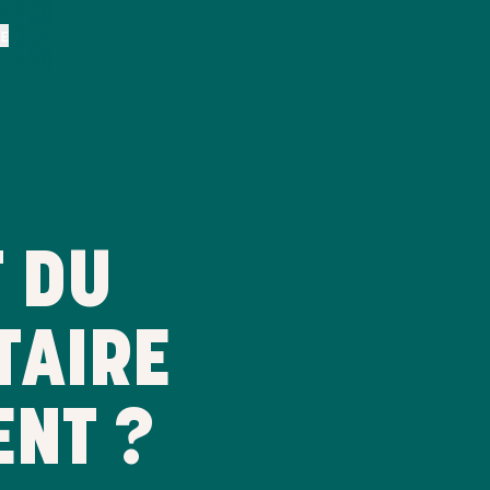
BE
T DU
TAIRE
ENT ?