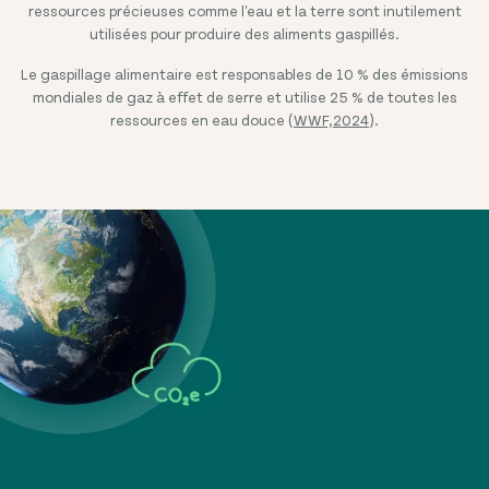
ressources précieuses comme l'eau et la terre sont inutilement
utilisées pour produire des aliments gaspillés.
Le gaspillage alimentaire est responsables de 10 % des émissions
mondiales de gaz à effet de serre et utilise 25 % de toutes les
ressources en eau douce (
WWF,2024
).