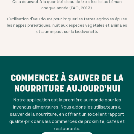
Cela équivaut à la quantité d'eau de trois fois le lac Léman
chaque année (FAO, 2013).
L'utilisation d'eau douce pour irriguer les terres agricoles épuise
les nappes phréatiques, nuit aux espèces végétales et animales
et a un impact sur la biodiversité.
COMMENCEZ À SAUVER DE LA
NOURRITURE AUJOURD'HUI
Notre application est la première au monde pour les
invendus alimentaires. Nous aidons les utilisateurs à
sauver de la nourriture, en offrant un excellent rapport
qualité-prix dans les commerces de proximité, cafés et
restaurants.