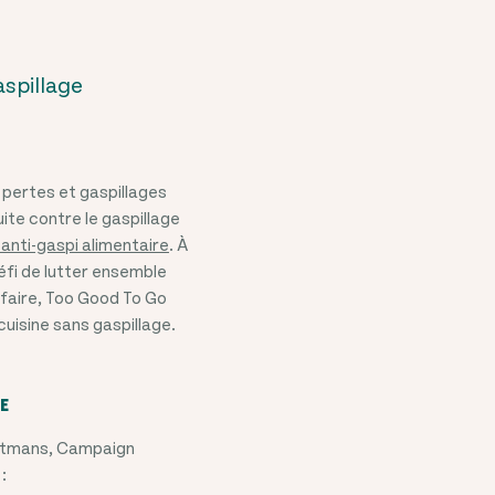
aspillage
 pertes et gaspillages
ite contre le gaspillage
anti-gaspi alimentaire
. À
éfi de lutter ensemble
 faire, Too Good To Go
cuisine sans gaspillage.
IE
ortmans, Campaign
: