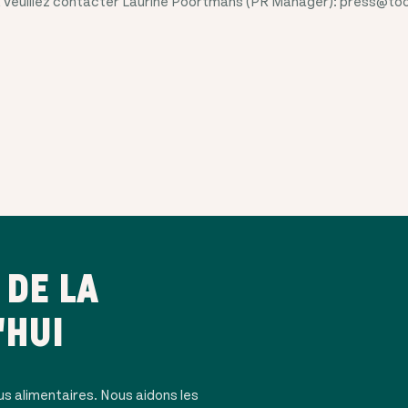
s, veuillez contacter Laurine Poortmans (PR Manager): press@t
DE LA
'HUI
us alimentaires. Nous aidons les