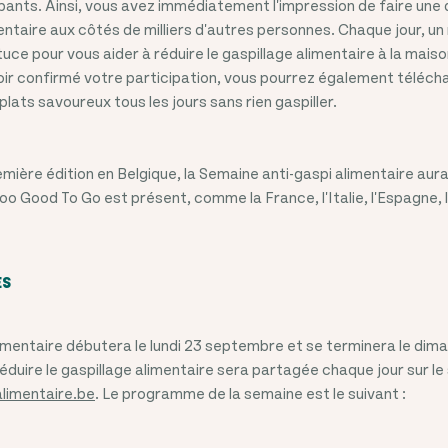
ipants. Ainsi, vous avez immédiatement l'impression de faire une 
mentaire aux côtés de milliers d'autres personnes. Chaque jour, u
uce pour vous aider à réduire le gaspillage alimentaire à la mais
voir confirmé votre participation, vous pourrez également téléch
lats savoureux tous les jours sans rien gaspiller.
emière édition en Belgique, la Semaine anti-gaspi alimentaire aur
oo Good To Go est présent, comme la France, l'Italie, l'Espagne, l
ES
limentaire débutera le lundi 23 septembre et se terminera le di
duire le gaspillage alimentaire sera partagée chaque jour sur le 
limentaire.be
. Le programme de la semaine est le suivant :