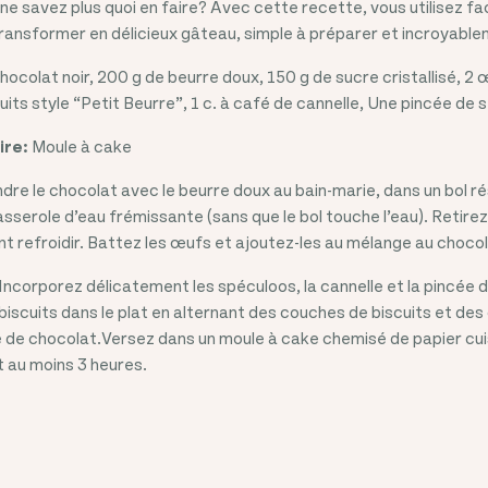
ne savez plus quoi en faire? Avec cette recette, vous utilisez f
transformer en délicieux gâteau, simple à préparer et incroyabl
hocolat noir, 200 g de beurre doux, 150 g de sucre cristallisé, 2 
its style “Petit Beurre”, 1 c. à café de cannelle, Une pincée de s
ire:
Moule à cake
dre le chocolat avec le beurre doux au bain-marie, dans un bol ré
sserole d’eau frémissante (sans que le bol touche l’eau). Retirez
t refroidir. Battez les œufs et ajoutez-les au mélange au chocol
Incorporez délicatement les spéculoos, la cannelle et la pincée 
biscuits dans le plat en alternant des couches de biscuits et de
 de chocolat.Versez dans un moule à cake chemisé de papier cui
 au moins 3 heures.