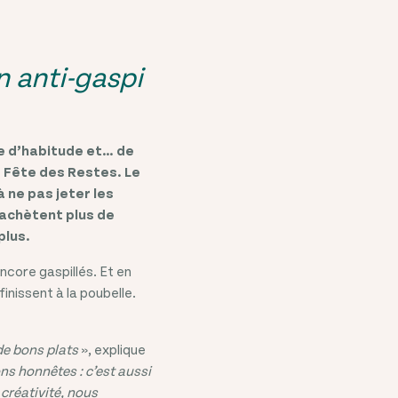
n anti-gaspi
e d’habitude et… de
a Fête des Restes. Le
 ne pas jeter les
 achètent plus de
plus.
core gaspillés. Et en
finissent à la poubelle.
de bons plats
», explique
s honnêtes : c’est aussi
créativité, nous