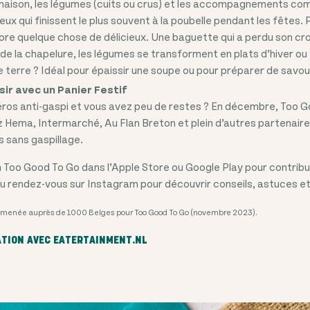
 maison, les légumes (cuits ou crus) et les accompagnements 
ceux qui finissent le plus souvent à la poubelle pendant les fêtes. P
ncore quelque chose de délicieux. Une baguette qui a perdu son c
de la chapelure, les légumes se transforment en plats d’hiver ou
terre ? Idéal pour épaissir une soupe ou pour préparer de savo
sir avec un Panier Festif
éros anti-gaspi et vous avez peu de restes ? En décembre, Too 
z Hema, Intermarché, Au Flan Breton et plein d’autres partenaire
 sans gaspillage.
n Too Good To Go dans l’Apple Store ou Google Play pour contrib
Ou rendez-vous sur Instagram pour découvrir conseils, astuces et
ox menée auprès de 1000 Belges pour Too Good To Go (novembre 2023).
ATION AVEC EATERTAINMENT.NL