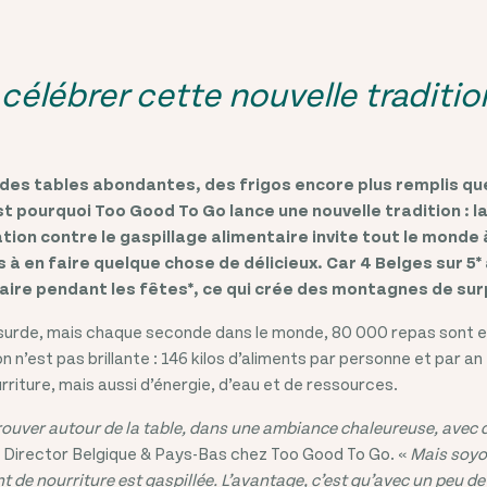
célébrer cette nouvelle traditio
des tables abondantes, des frigos encore plus remplis qu
t pourquoi Too Good To Go lance une nouvelle tradition : l
tion contre le gaspillage alimentaire invite tout le monde à
 à en faire quelque chose de délicieux. Car 4 Belges sur 5*
aire pendant les fêtes*, ce qui crée des montagnes de sur
urde, mais chaque seconde dans le monde, 80 000 repas sont en
on n’est pas brillante : 146 kilos d’aliments par personne et par an 
riture, mais aussi d’énergie, d’eau et de ressources.
etrouver autour de la table, dans une ambiance chaleureuse, avec 
y Director Belgique & Pays-Bas chez Too Good To Go. «
Mais soyon
 de nourriture est gaspillée. L’avantage, c’est qu’avec un peu de 