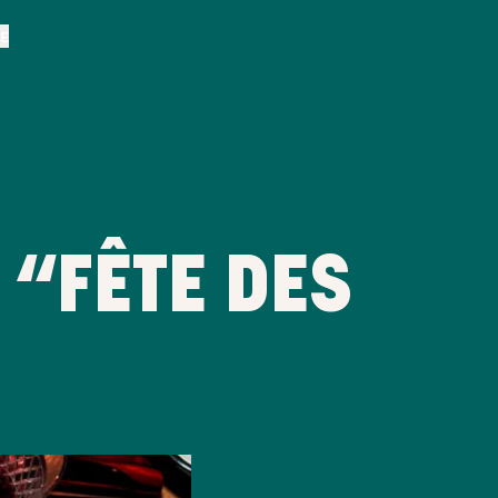
BE
 “FÊTE DES