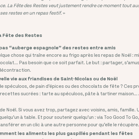
nce. La Fête des Restes veut justement rendre ce moment tout auss
ses restes en un repas festif.
»
la Fête des Restes
epas “auberge espagnole” des restes entre amis
ue chose qui traîne encore au frigo après les repas de Noël : mi
colat… Pas besoin que ce soit parfait. Le but : partager, s’amuse
décontraction.
lle vie aux friandises de Saint-Nicolas ou de Noël
 spéculoos, de pain d’épices ou des chocolats de fête ? Ces pr
 recettes sucrées : tarte au spéculoos, pâte à tartiner maison… 
e
de Noël. Si vous avez trop, partagez avec voisins, amis, famille. U
quelqu’un à table. Et pour soutenir quelqu’un : via Too Good To G
transférer en un clic à une autre personne pour qu’elle le récupère
gemment les aliments les plus gaspillés pendant les fêtes