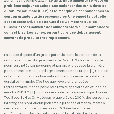
Zurich, 25 novembre 2024 -
Le gaspillage alimentaire reste un
problème majeur en Suisse. Les malentendus sur la date de
durabilité minimale (DDM) et le manque de connaissances en
sont en grande partie responsables.
Une enquête actuelle
et représentative de Too Good To Go montre que les
Suisses jettent souvent des aliments alors qu’ils sont encore
comestibles. Les jeunes, en particulier, se débarrassent
souvent de produits trop rapidement.
La Suisse dispose d’un grand potentiel dans le domaine de la
réduction du gaspillage alimentaire. Avec 119 kilogrammes de
nourriture jetée par personne et par an, elle occupe la première
place en matière de gaspillage alimentaire en Europe. [1] Cela est
notamment dû à une observation trop rigoureuse de la date de
durabilité minimale. C’est ce que révèle une enquête
représentative menée par le prestataire spécialisé en études de
marché APPINIO [2] pour le compte de l’entreprise à impact social
Too Good To Go. On y découvre que près de 100 % des personnes
interrogées n’ont aucun problème à jeter des aliments, même si
ceux-ci sont encore comestibles. 16 % déclarent jeter
immédiatement les aliments le jour où la date de durabilité