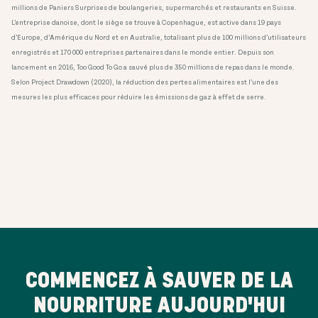
millions de Paniers Surprises de boulangeries, supermarchés et restaurants en Suisse. ​
L’entreprise danoise, dont le siège se trouve à Copenhague, est active dans 19 pays
d’Europe, d’Amérique du Nord et en Australie, totalisant plus de 100 millions d’utilisateurs
enregistrés et 170 000 entreprises partenaires dans le monde entier. Depuis son
lancement en 2016, Too Good To Go a sauvé plus de 350 millions de repas dans le monde.
Selon Project Drawdown (2020), la réduction des pertes alimentaires est l’une des
mesures les plus efficaces pour réduire les émissions de gaz à effet de serre.
COMMENCEZ À SAUVER DE LA
NOURRITURE AUJOURD'HUI