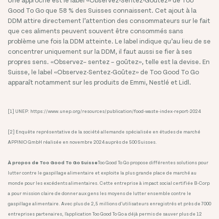
Good To Go que 58 % des Suisses connaissent. Cet ajout à la
DDM attire directement l’attention des consommateurs sur le fait
que ces aliments peuvent souvent être consommés sans
problème une fois la DDM atteinte. Le label indique qu’au lieu de se
concentrer uniquement sur la DDM, il faut aussi se fier à ses
propres sens. «Observez– sentez – goûtez», telle est la devise. En
Suisse, le label «Observez-Sentez-Goûtez» de Too Good To Go
apparaît notamment sur les produits de Emmi, Nestlé et Lidl.
[1] ​UNEP: https://www.unep.org/resources/publication/food-waste-index-report-2024
[2] Enquête représentative de la société allemande spécialisée en études de marché
APPINIO GmbH réalisée en novembre 2024 auprès de 500 Suisses.
À propos de Too Good To Go Suisse
Too Good To Go propose différentes solutions pour
lutter contre le gaspillage alimentaire et exploite la plus grande place de marché au
monde pour les excédents alimentaires. Cette entreprise à impact social certifiée B-Corp
a pour mission claire de donner aux gens les moyens de lutter ensemble contre le
gaspillage alimentaire. Avec plus de 2,5 millions d’utilisateurs enregistrés et près de 7000
entreprises partenaires, l’application Too Good To Go a déjà permis de sauver plus de 12