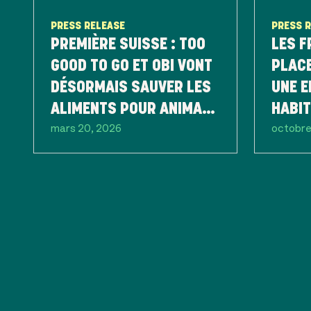
PRESS RELEASE
PRESS 
PREMIÈRE SUISSE : TOO
LES F
GOOD TO GO ET OBI VONT
PLACE
DÉSORMAIS SAUVER LES
UNE E
ALIMENTS POUR ANIMAUX
HABI
mars 20, 2026
octobre
ET LES PLANTES DU
ALIME
GASPILLAGE
SUIS