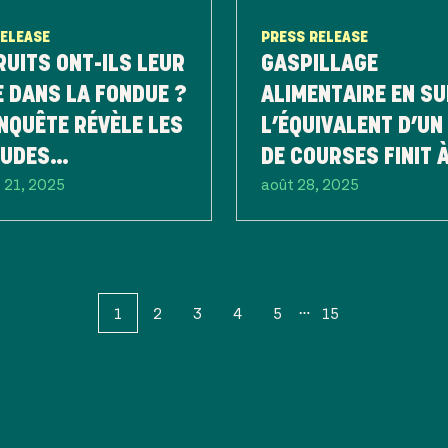
RELEASE
PRESS RELEASE
RUITS ONT-ILS LEUR
GASPILLAGE
 DANS LA FONDUE ?
ALIMENTAIRE EN SU
NQUÊTE RÉVÈLE LES
L’ÉQUIVALENT D’UN
TUDES
DE COURSES FINIT À
 21, 2025
août 28, 2025
NTAIRES DES
POUBELLE CHAQUE 
SES
1
2
3
4
5
15