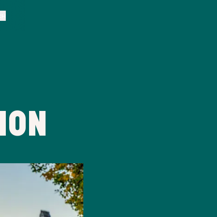
CH
ION