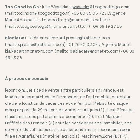
Too Good to Go
: Julie Wasselin -
jwasselin
@toogoodtogo.com
(mailto:clindon@toogoodtogo.fr) - 06 60 95 05 72 / L’Agence
Marie Antoinette - toogoodtogo@marie-antoinette.fr
(mailto:toogoodtogo@marie-antoinette.fr) - 06 66 19 27 15
BlaBlaCar
: Clémence Perrard presse@blablacar.com
(mailto:presse@blablacar.com) - 01 76 42 02 04 / Agence Monet-
blablacar@monet-rp.com (mailto:blablacar@monet-rp.com) - 06 98
45 13 28
À propos du boncoin
leboncoin, 1er site de vente entre particuliers en France, est
leader sur les marchés de l’immobilier, de l’automobile, et acteur
clé de la location de vacances et de l’emploi. Plébiscité chaque
mois par près de 29 millions de visiteurs uniques (1), il est 2ème au
classement des plateformes e-commerce (2). Il est Marque
Préférée des Français (3) pour les catégories site immobilier, site
de vente de véhicules et site de seconde main. leboncoin a pour
filiales Agriaffaires (matériel agricole), MachineryZone (B.T.P.),