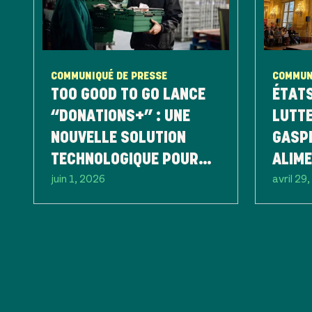
COMMUNIQUÉ DE PRESSE
COMMUN
TOO GOOD TO GO LANCE
ÉTATS
“DONATIONS+” : UNE
LUTTE
NOUVELLE SOLUTION
GASP
TECHNOLOGIQUE POUR
ALIME
juin 1, 2026
avril 29
SIMPLIFIER ET OPTIMISER
L’AG
LE DON ALIMENTAIRE