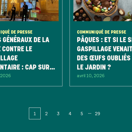
IQUÉ DE PRESSE
COMMUNIQUÉ DE PRESSE
 GÉNÉRAUX DE LA
PÂQUES : ET SI LE 
 CONTRE LE
GASPILLAGE VENAI
ILLAGE
DES ŒUFS OUBLIÉS
NTAIRE : CAP SUR
LE JARDIN ?
, 2026
avril 10, 2026
ENDA 2030
1
2
3
4
5
29