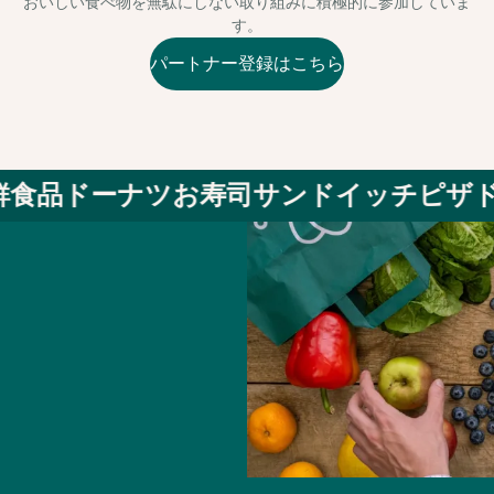
おいしい食べ物を無駄にしない取り組みに積極的に参加していま
す。
パートナー登録はこちら
食品
ドーナツ
お寿司
サンドイッチ
ピザ
ド