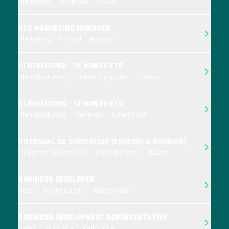
Marketing
Germany
Berlin
B2C MARKETING MANAGER
Marketing
Poland
Warsaw
BI DEVELOPER - 12 MONTH FTC
Manufacturing
United Kingdom
London
BI DEVELOPER - 12 MONTH FTC
Manufacturing
Denmark
København
BILINGUAL CX SPECIALIST (ENGLISH & SPANISH)
Customer Experience
United States
Austin
BUSINESS DEVELOPER
Sales
Netherlands
Amsterdam
BUSINESS DEVELOPMENT REPRESENTATIVE
Sales
Australia
Melbourne