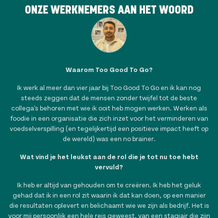
ONZE WERKNEMERS AAN HET WOORD
Waarom Too Good To Go?
Ik werk al meer dan vier jaar bij Too Good To Go en ik kan nog
A
steeds zeggen dat de mensen zonder twijfel tot de beste
collega's behoren met wie ik ooit heb mogen werken. Werken als
k
foodie in een organisatie die zich inzet voor het verminderen van
voedselverspilling (en tegelijkertijd een positieve impact heeft op
de wereld) was een no brainer.
Wat vind je het leukst aan de rol die je tot nu toe hebt
I
vervuld?
Ik heb er altijd van gehouden om te creëren. Ik heb het geluk
gehad dat ik in een rol zit waarin ik dat kan doen, op een manier
die resultaten oplevert en belichaamt wie we zijn als bedrijf. Het is
I
voor mij persoonlijk een hele reis geweest, van een stagiair die zijn