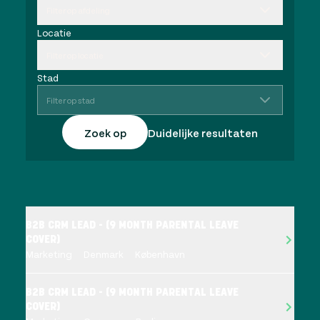
Filter op afdeling
Locatie
Filter op locatie
Stad
Filter op stad
Zoek op
Duidelijke resultaten
B2B CRM LEAD - (9 MONTH PARENTAL LEAVE
COVER)
Marketing
Denmark
København
B2B CRM LEAD - (9 MONTH PARENTAL LEAVE
COVER)