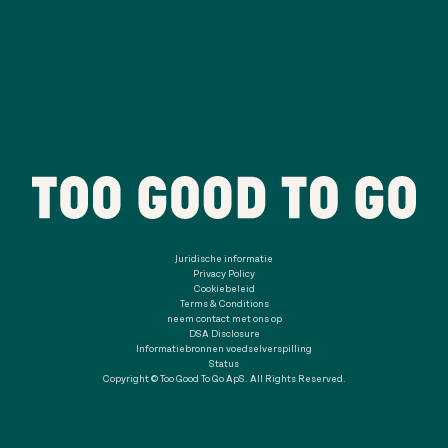
Juridische informatie
Privacy Policy
Cookiebeleid
Terms & Conditions
neem contact met ons op
DSA Disclosure
Informatiebronnen voedselverspilling
Status
Copyright © Too Good To Go ApS. All Rights Reserved.