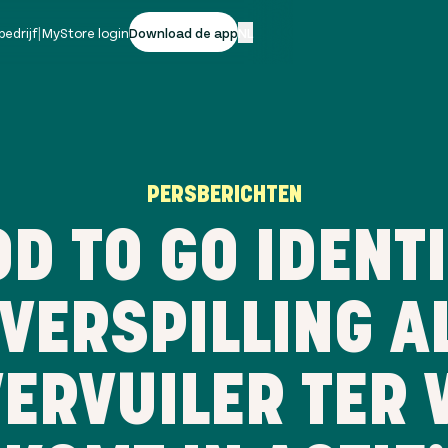
bedrijf
|
MyStore login
Download de app
NL
PERSBERICHTEN
D TO GO IDENT
VERSPILLING A
ERVUILER TER 