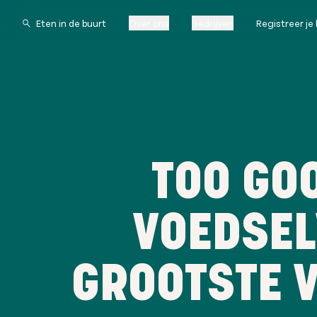
Over ons
Bedrijven
Registreer je 
TOO GOO
VOEDSEL
GROOTSTE V