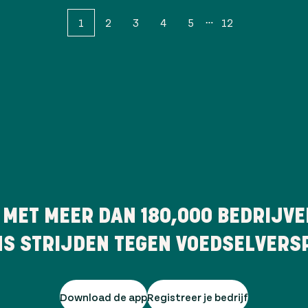
1
2
3
4
5
12
 MET MEER DAN
180,000
BEDRIJVE
NS STRIJDEN TEGEN VOEDSELVERSP
Download de app
Registreer je bedrijf