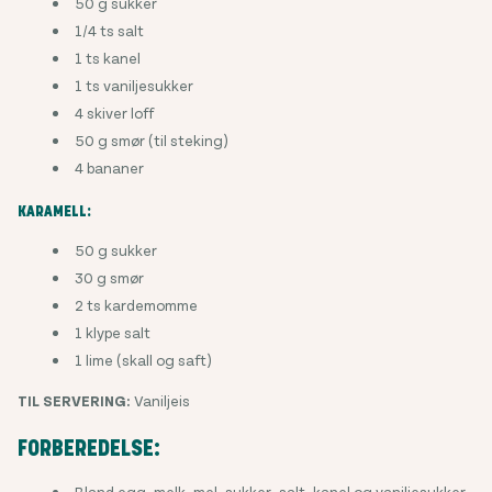
50 g sukker
1/4 ts salt
1 ts kanel
1 ts vaniljesukker
4 skiver loff
50 g smør (til steking)
4 bananer
KARAMELL:
50 g sukker
30 g smør
2 ts kardemomme
1 klype salt
1 lime (skall og saft)
TIL SERVERING:
Vaniljeis
FORBEREDELSE:
Bland egg, melk, mel, sukker, salt, kanel og vaniljesukker