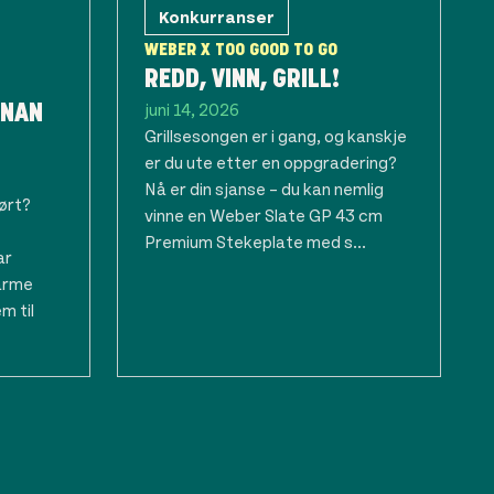
Konkurranser
WEBER X TOO GOOD TO GO
REDD, VINN, GRILL!
juni 14, 2026
ANAN
Grillsesongen er i gang, og kanskje
er du ute etter en oppgradering?
Nå er din sjanse – du kan nemlig
tørt?
vinne en Weber Slate GP 43 cm
Premium Stekeplate med s...
ar
 arme
m til