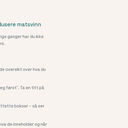
redusere matsvinn
nge ganger har du ikke
ks.
lde oversikt over hva du
g først". Ta en titt på
fttette bokser – så ser
hva de inneholder og når