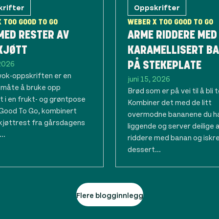
rifter
Oppskrifter
 TOO GOOD TO GO
WEBER X TOO GOOD TO GO
MED RESTER AV
ARME RIDDERE MED
KJØTT
KARAMELLISERT B
 2026
PÅ STEKEPLATE
ok-oppskriften er en
juni 15, 2026
 måte å bruke opp
Brød som er på vei til å bli 
t i en frukt- og grøntpose
Kombiner det med de litt
 Good To Go, kombinert
overmodne bananene du h
kjøttrest fra gårsdagens
liggende og server deilige
..
riddere med banan og iskre
dessert...
Flere blogginnlegg