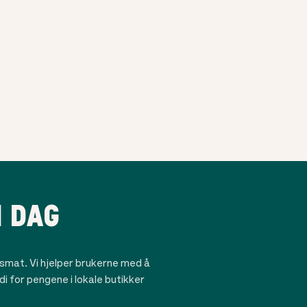
I DAG
mat. Vi hjelper brukerne med å
rdi for pengene i lokale butikker