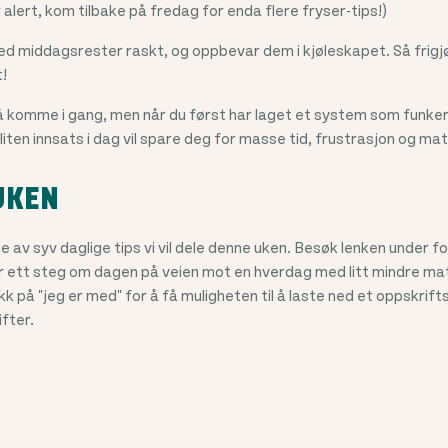
 alert, kom tilbake på fredag for enda flere fryser-tips!)
e ned middagsrester raskt, og oppbevar dem i kjøleskapet. Så fri
t!
 komme i gang, men når du først har laget et system som funker 
 liten innsats i dag vil spare deg for masse tid, frustrasjon og mat
UKEN
e av syv daglige tips vi vil dele denne uken. Besøk lenken under fo
ar ett steg om dagen på veien mot en hverdag med litt mindre ma
likk på "jeg er med" for å få muligheten til å laste ned et oppskrif
fter.