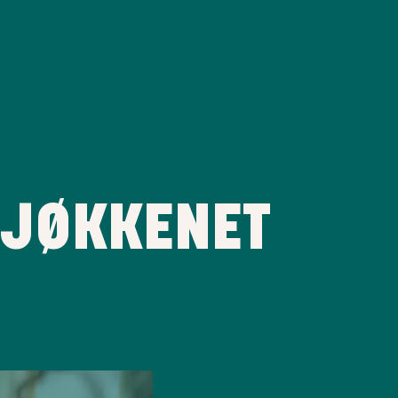
KJØKKENET