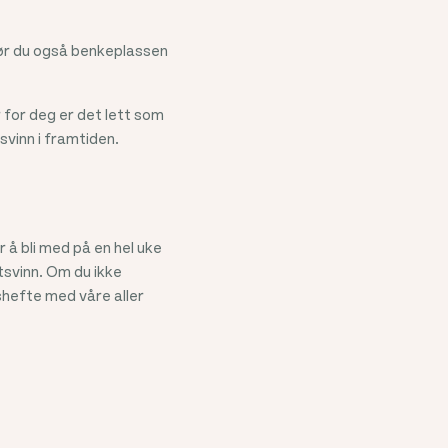
gjør du også benkeplassen
for deg er det lett som
svinn i framtiden.
r å bli med på en hel uke
tsvinn. Om du ikke
tshefte med våre aller