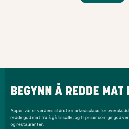
BEGYNN Å REDDE MAT 
Appen vår er verdens største markedsplass for overskudds
redde god mat fra å gå til spille, og til priser som gir god ve
og restauranter.