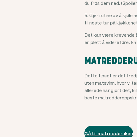
du frøs dem ned. (Spoiler
5. Gjør rutine av å kjøl
til neste tur på kjøkkene
Det kan være krevende å
en plett å videreføre. En
MATREDDER
Dette tipset er det tredj
uten matsvinn, hvor vi t
allerede har gjort det, k
beste matredderoppskri
Gå til matredderuken