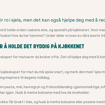
ir ro i sjela, men det kan også hjelpe deg med å 
d å holde orden i sakene sine, og spesielt på kjøkkenet. Hvor ma
 husket hva du har hjemme? Under deler vi noen av våre beste tri
OR Å HOLDE DET RYDDIG PÅ KJØKKENET
leskapet for matvarer du bruker ofte. Det vil hjelpe deg med å ho
i kjøleskapet for mat du må spise snart, og merk den med "spis me
deg inspirere til dagens middag.
m pasta, mel, havregryn og frokostblanding i gjennomsiktige, lu
har igjen. Husk å merke boksene med hva de inneholder.
u ikke får brukt i tide, og husk å merke boksene eller posene med 