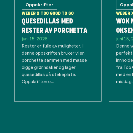
Oppskrifter
Oppsk
WEBER X TOO GOOD TO GO
WEBER X
QUESEDILLAS MED
WOK 
RESTER AV PORCHETTA
OKSE
juni 15, 2026
juni 15,
Rester er fulle av muligheter. I
Denne w
denne oppskriften bruker vi en
perfekt
porchetta sammen med masse
innholde
digge grønnsaker og lager
fra Too
quesedillas på stekeplate.
med en 
Oppskriften e...
middag..