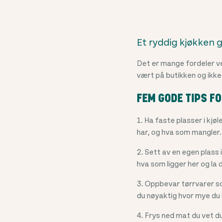
Et ryddig kjøkken g
Det er mange fordeler ve
vært på butikken og ikke
FEM GODE TIPS F
1. Ha faste plasser i kjø
har, og hva som mangler.
2. Sett av en egen plass 
hva som ligger her og la 
3. Oppbevar tørrvarer so
du nøyaktig hvor mye du 
4. Frys ned mat du vet d