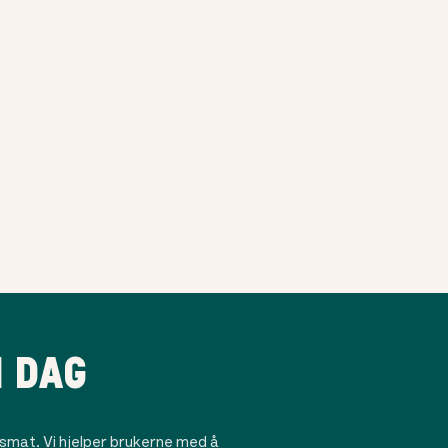
I DAG
mat. Vi hjelper brukerne med å