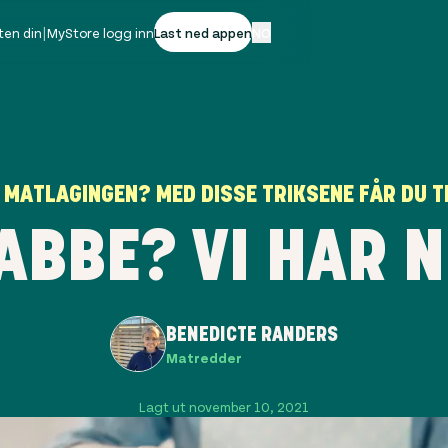
ten din
|
MyStore logg inn
Last ned appen
NO
 MATLAGINGEN? MED DISSE TRIKSENE FÅR DU 
BBE? VI HAR N
BENEDICTE RANDERS
Matredder
Lagt ut november 10, 2021