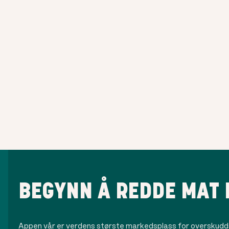
BEGYNN Å REDDE MAT 
Appen vår er verdens største markedsplass for overskudds