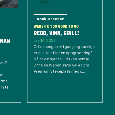
Konkurranser
WEBER X TOO GOOD TO GO
REDD, VINN, GRILL!
juni 14, 2026
ANAN
Grillsesongen er i gang, og kanskje
er du ute etter en oppgradering?
Nå er din sjanse – du kan nemlig
tørt?
vinne en Weber Slate GP 43 cm
Premium Stekeplate med s...
ar
 arme
m til