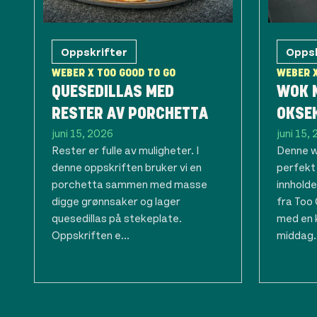
Oppskrifter
Oppsk
WEBER X TOO GOOD TO GO
WEBER X
QUESEDILLAS MED
WOK 
RESTER AV PORCHETTA
OKSE
juni 15, 2026
juni 15,
Rester er fulle av muligheter. I
Denne w
denne oppskriften bruker vi en
perfekt
porchetta sammen med masse
innholde
digge grønnsaker og lager
fra Too
quesedillas på stekeplate.
med en 
Oppskriften e...
middag..