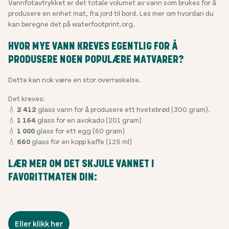
Vannfotavtrykket er det totale volumet av vann som brukes for å
produsere en enhet mat, fra jord til bord. Les mer om hvordan du
kan beregne det på waterfootprint.org.
HVOR MYE VANN KREVES EGENTLIG FOR Å
PRODUSERE NOEN POPULÆRE MATVARER?
Dette kan nok være en stor overraskelse.
Det kreves:
💧
2 412
glass vann for å produsere ett hvetebrød (300 gram).
💧
1 164
glass for en avokado (201 gram)
💧
1 000
glass for ett egg (60 gram)
💧
660
glass for en kopp kaffe (125 ml)
LÆR MER OM DET SKJULE VANNET I
FAVORITTMATEN DIN:
Eller klikk her