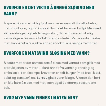
HVORFOR ER DET VIKTIG Å UNNGÅ SLØSING MED
VANN?
Å spare på vann er viktig fordi vann er essensielt for alt – helse,
matproduksjon, og for å opprettholde et balansert miljø. Men med
klimaendringer og befolkningsvekst, blir rent vann en stadig
vanskeligere ressurs å få tak i mange steder. Ved å kaste mindre
mat, kan vi bidra til å sikre at det er nok til alle nå og i fremtiden.
HVORFOR ER MATSVINN SLØSING MED VANN?
Å kaste mat er det samme som å sløse med vannet som gikk med i
produksjonen av maten – blant annet fra vanning, rensing og
emballasje. For eksempel krever en enkelt burger (med brød, kjøtt,
salat og tomater) ca.
12 490
glass vann å lage. Å kaste den bort
er ikke bare å sløse med mat, men også de enorme ressursene
bak.
HVOR MYE VANN FINNES I MATEN MIN?