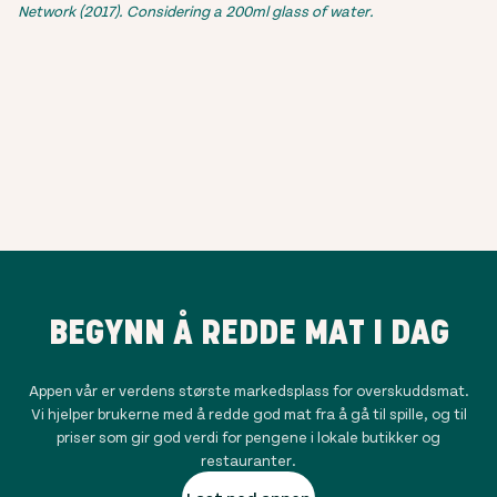
Network (2017). Considering a 200ml glass of water.
BEGYNN Å REDDE MAT I DAG
Appen vår er verdens største markedsplass for overskuddsmat.
Vi hjelper brukerne med å redde god mat fra å gå til spille, og til
priser som gir god verdi for pengene i lokale butikker og
restauranter.