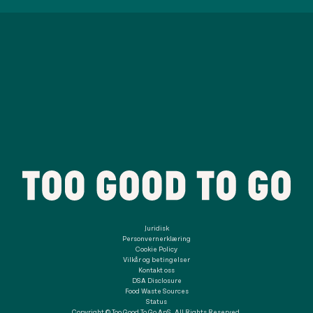
Juridisk
Personvernerklæring
Cookie Policy
Vilkår og betingelser
Kontakt oss
DSA Disclosure
Food Waste Sources
Status
Copyright © Too Good To Go ApS. All Rights Reserved.