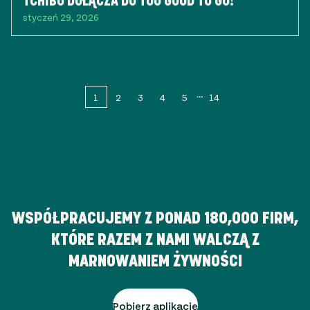
TCHIBO DOŁĄCZA DO TOO GOOD TO GO!
styczeń 29, 2026
1
2
3
4
5
14
WSPÓŁPRACUJEMY Z PONAD
180,000
FIRM,
KTÓRE RAZEM Z NAMI WALCZĄ Z
MARNOWANIEM ŻYWNOŚCI
Pobierz aplikację