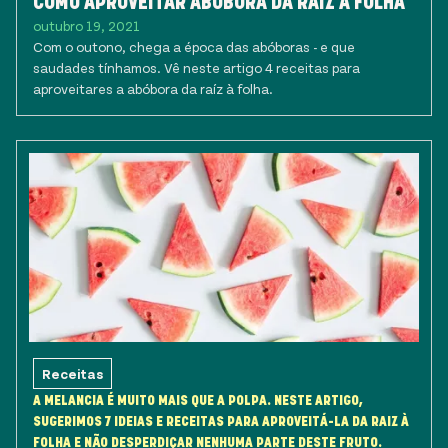
COMO APROVEITAR ABÓBORA DA RAIZ À FOLHA
outubro 19, 2021
Com o outono, chega a época das abóboras - e que
saudades tínhamos. Vê neste artigo 4 receitas para
aproveitares a abóbora da raíz à folha.
Receitas
A MELANCIA É MUITO MAIS QUE A POLPA. NESTE ARTIGO,
SUGERIMOS 7 IDEIAS E RECEITAS PARA APROVEITÁ-LA DA RAIZ À
FOLHA E NÃO DESPERDIÇAR NENHUMA PARTE DESTE FRUTO.