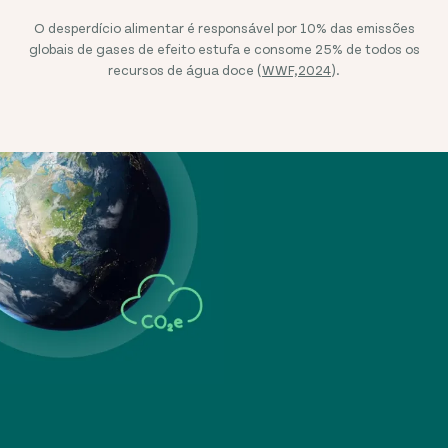
O desperdício alimentar é responsável por 10% das emissões
globais de gases de efeito estufa e consome 25% de todos os
recursos de água doce (
WWF,2024
).