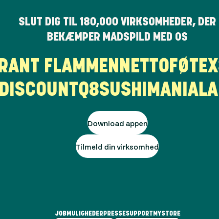
SLUT DIG TIL
180,000
VIRKSOMHEDER, DER
BEKÆMPER MADSPILD MED OS
AURANT FLAMMEN
NETTO
FØT
SCOUNT
Q8
SUSHIMANIA
LAG
Download appen
Tilmeld din virksomhed
JOBMULIGHEDER
PRESSE
SUPPORT
MYSTORE