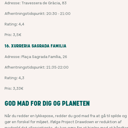
Adresse: Travessera de Gràcia, 83
Afhentningstidspunkt: 20:30 - 21:00
Rating: 4,4
Pris: 3,5€
16. XURRERIA SAGRADA FAMILIA
Adresse: Plaça Sagrada Família, 26
Afhentningstidspunkt: 21:35-22:00
Rating: 4,3
Pris: 3,33€
GOD MAD FOR DIG OG PLANETEN
Når du redder en lykkepose, redder du god mad fra at gå til spilde og
gør en forskel for miljøet. Ifølge Project Drawdown er reduktion af
madspild det allervigtigste, du kan gøre for at hjælpe med at håndte