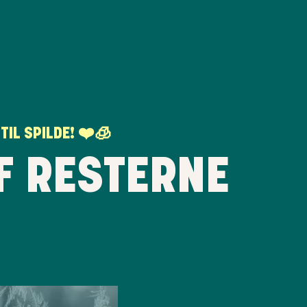
TIL SPILDE! ❤️🧊
AF RESTERNE