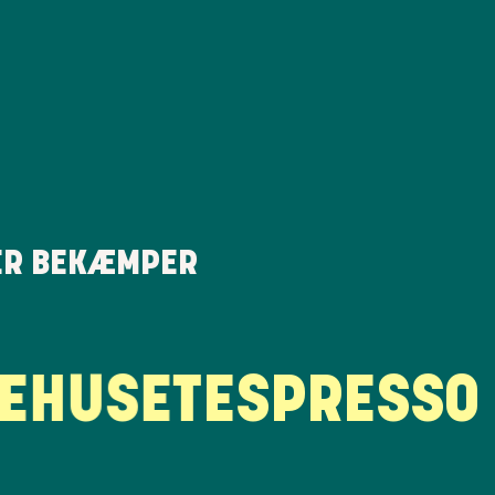
ER BEKÆMPER
USET
ESPRESSO H