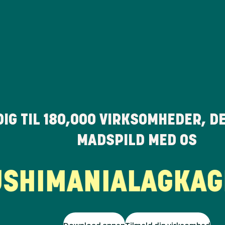
DIG TIL
180,000
VIRKSOMHEDER, D
MADSPILD MED OS
HIMANIA
LAGKAGEH
Download appen
Tilmeld din virksomhed