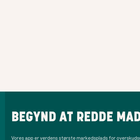
BEGYND AT REDDE MAD
Vores app er verdens største markedsplads for overskuds