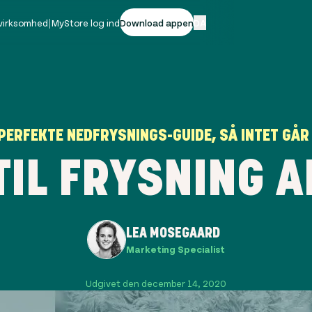
 virksomhed
|
MyStore log ind
Download appen
DA
PERFEKTE NEDFRYSNINGS-GUIDE, SÅ INTET GÅR 
TIL FRYSNING 
LEA MOSEGAARD
Marketing Specialist
Udgivet den december 14, 2020