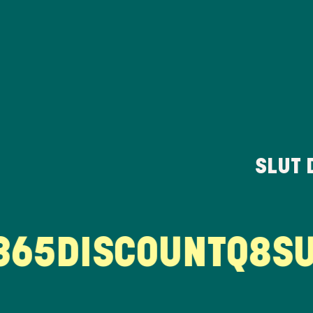
SLUT 
5DISCOUNT
Q8
SUS