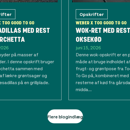
ifter
Opskrifter
 TOO GOOD TO GO
WEBER X TOO GOOD TO GO
ADILLAS MED REST
WOK-RET MED REST
ORCHETTA
OKSEKØD
 2026
juni 15, 2026
byder på masser af
Denne wok-opskrift er en 
er. I denne opskrift bruger
måde at bruge indholdet a
orchetta sammen med
frugt- og grøntpose fra T
af lækre grøntsager og
To Go på, kombineret med
esadillas på en grillplade.
resterne af kød fra gårsd
midda...
Flere blogindlæg