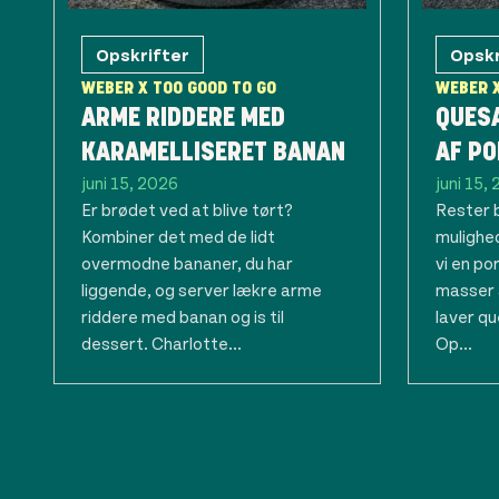
Opskrifter
Opskr
WEBER X TOO GOOD TO GO
WEBER X
ARME RIDDERE MED
QUES
KARAMELLISERET BANAN
AF P
juni 15, 2026
juni 15,
Er brødet ved at blive tørt?
Rester 
Kombiner det med de lidt
mulighed
overmodne bananer, du har
vi en p
liggende, og server lækre arme
masser 
riddere med banan og is til
laver qu
dessert. Charlotte...
Op...