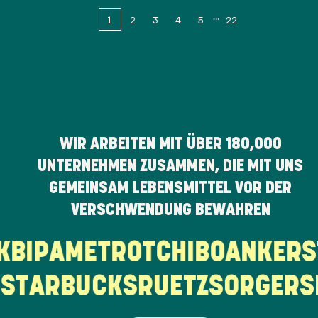
1
2
3
4
5
22
WIR ARBEITEN MIT ÜBER
180,000
UNTERNEHMEN ZUSAMMEN, DIE MIT UNS
GEMEINSAM LEBENSMITTEL VOR DER
VERSCHWENDUNG BEWAHREN
RK
BIPA
METRO
TCHIBO
ANKE
TARBUCKS
RUETZ
SORGER
SP