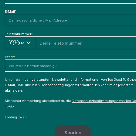
E-Mail
*
Telefonnummer
*
🇨🇭
+41
Stadt
*
Ich bin damit einverstanden, Newsletter und Informationen von Too Good To Go pe
E-Mail, SMS und Push-Benachrichtigungen zu erhalten. Ich kann mich jederzeit
abmelden.
Mit deiner Anmeldung akzeptierst du die
Datenschutzbestimmungen von Too G
To Go.
Loading token...
Senden