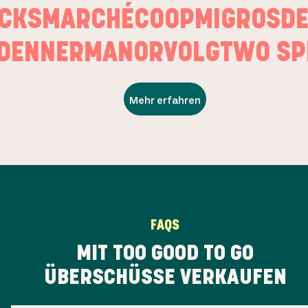
UCKS
MARCHÉ
COOP
MIGROS
ENNER
MANOR
VOLG
TWO SPI
Mehr erfahren
FAQS
MIT TOO GOOD TO GO
ÜBERSCHÜSSE VERKAUFEN