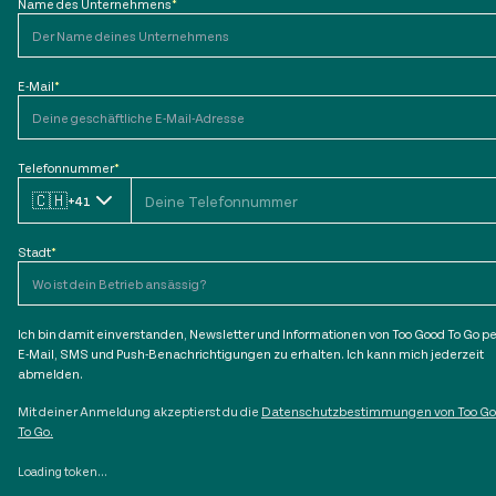
Name des Unternehmens
*
E-Mail
*
Telefonnummer
*
🇨🇭
+41
Stadt
*
Ich bin damit einverstanden, Newsletter und Informationen von Too Good To Go pe
E-Mail, SMS und Push-Benachrichtigungen zu erhalten. Ich kann mich jederzeit
abmelden.
Mit deiner Anmeldung akzeptierst du die
Datenschutzbestimmungen von Too G
To Go.
Loading token...