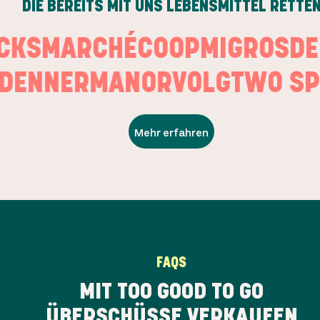
DIE BEREITS MIT UNS LEBENSMITTEL RETTE
UCKS
MARCHÉ
COOP
MIGROS
ENNER
MANOR
VOLG
TWO SPI
Mehr erfahren
FAQS
MIT TOO GOOD TO GO
ÜBERSCHÜSSE VERKAUFEN