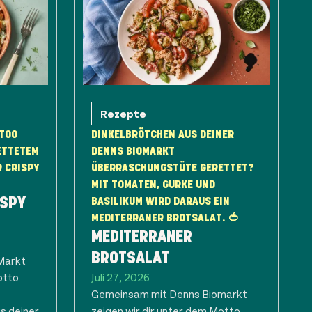
Rezepte
 TOO
DINKELBRÖTCHEN AUS DEINER
ETTETEM
DENNS BIOMARKT
R CRISPY
ÜBERRASCHUNGSTÜTE GERETTET?
MIT TOMATEN, GURKE UND
ISPY
BASILIKUM WIRD DARAUS EIN
MEDITERRANER BROTSALAT. 🍅
MEDITERRANER
BROTSALAT
Markt
otto
Juli 27, 2026
Gemeinsam mit Denns Biomarkt
s deiner
zeigen wir dir unter dem Motto