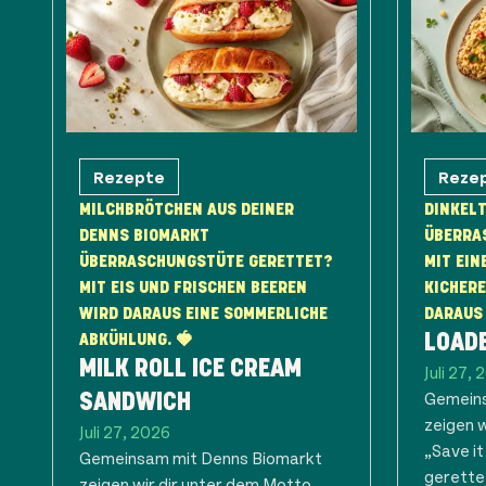
Rezepte
Reze
MILCHBRÖTCHEN AUS DEINER
DINKELT
DENNS BIOMARKT
ÜBERRA
ÜBERRASCHUNGSTÜTE GERETTET?
MIT EIN
MIT EIS UND FRISCHEN BEEREN
KICHER
WIRD DARAUS EINE SOMMERLICHE
DARAUS 
ABKÜHLUNG. 🍓
LOAD
MILK ROLL ICE CREAM
Juli 27,
Gemeins
SANDWICH
zeigen 
Juli 27, 2026
„Save it
Gemeinsam mit Denns Biomarkt
gerette
zeigen wir dir unter dem Motto