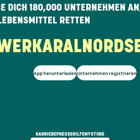
SE DICH
180,000
UNTERNEHMEN AN,
LEBENSMITTEL RETTEN
ERK
ARAL
NORDSEE
App herunterladen
Unternehmen registrieren
KARRIERE
PRESSE
HILFE
MYSTORE