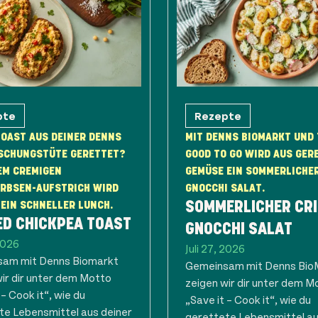
pte
Rezepte
OAST AUS DEINER DENNS
MIT DENNS BIOMARKT UND
SCHUNGSTÜTE GERETTET?
GOOD TO GO WIRD AUS GER
EM CREMIGEN
GEMÜSE EIN SOMMERLICHE
ERBSEN-AUFSTRICH WIRD
GNOCCHI SALAT.
EIN SCHNELLER LUNCH.
SOMMERLICHER CR
ED CHICKPEA TOAST
GNOCCHI SALAT
 2026
Juli 27, 2026
am mit Denns Biomarkt
Gemeinsam mit Denns Bio
wir dir unter dem Motto
zeigen wir dir unter dem M
 – Cook it“, wie du
„Save it – Cook it“, wie du
te Lebensmittel aus deiner
gerettete Lebensmittel au