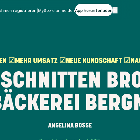
ehmen registrieren
|
MyStore anmelden
App herunterladen
DE
REN ☑MEHR UMSATZ ☑NEUE KUNDSCHAFT ☑NAC
ESCHNITTEN BRO
BÄCKEREI BER
ANGELINA BOSSE