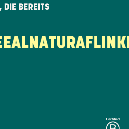
 DIE BEREITS
ALNATURA
FLINK
DI