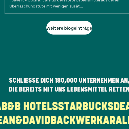
Überraschungstüte mit wenigen zusät...
Weitere blogeinträge
SCHLIESSE DICH
180,000
UNTERNEHMEN AN
DIE BEREITS MIT UNS LEBENSMITTEL RETTE
KA
B&B HOTELS
STARBUCKS
D
AN&DAVID
BACKWERK
ARAL
N