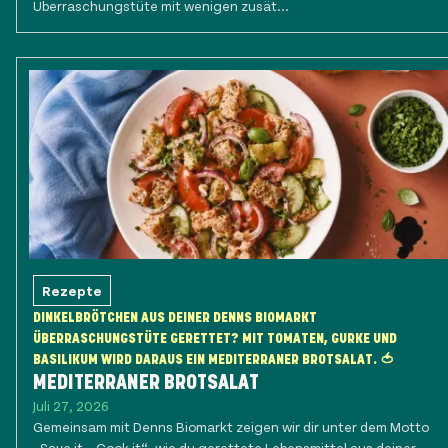
Überraschungstüte mit wenigen zusät...
Rezepte
DINKELBRÖTCHEN AUS DEINER DENNS BIOMARKT
ÜBERRASCHUNGSTÜTE GERETTET? MIT TOMATEN, GURKE UND
BASILIKUM WIRD DARAUS EIN MEDITERRANER BROTSALAT. 🍅
MEDITERRANER BROTSALAT
Juli 27, 2026
Gemeinsam mit Denns Biomarkt zeigen wir dir unter dem Motto
„Save it – Cook it“, wie du gerettete Lebensmittel aus deiner