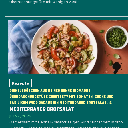
Überraschungstüte mit wenigen zusät...
Rezepte
DINKELBRÖTCHEN AUS DEINER DENNS BIOMARKT
ÜBERRASCHUNGSTÜTE GERETTET? MIT TOMATEN, GURKE UND
BASILIKUM WIRD DARAUS EIN MEDITERRANER BROTSALAT. 🍅
MEDITERRANER BROTSALAT
Juli 27, 2026
Gemeinsam mit Denns Biomarkt zeigen wir dir unter dem Motto
„Save it – Cook it“, wie du gerettete Lebensmittel aus deiner