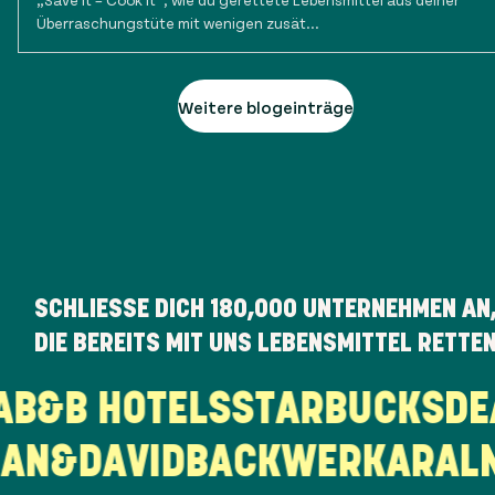
Überraschungstüte mit wenigen zusät...
Weitere blogeinträge
SCHLIESSE DICH
180,000
UNTERNEHMEN AN
DIE BEREITS MIT UNS LEBENSMITTEL RETTE
KA
B&B HOTELS
STARBUCKS
D
N&DAVID
BACKWERK
ARAL
N