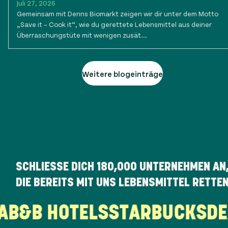
Juli 27, 2026
Gemeinsam mit Denns Biomarkt zeigen wir dir unter dem Motto
„Save it – Cook it“, wie du gerettete Lebensmittel aus deiner
Überraschungstüte mit wenigen zusät...
Weitere blogeinträge
SCHLIESSE DICH
180,000
UNTERNEHMEN AN
DIE BEREITS MIT UNS LEBENSMITTEL RETTE
EKA
B&B HOTELS
STARBUCKS