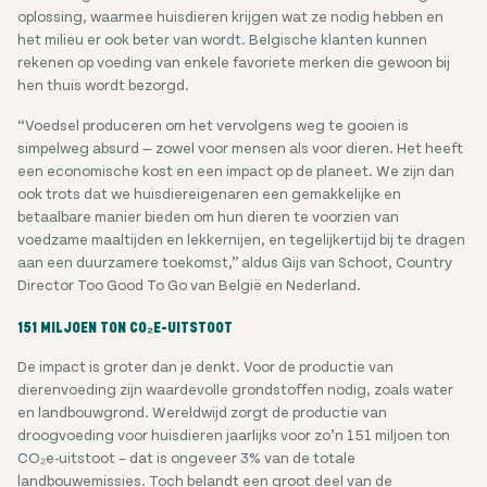
oplossing, waarmee huisdieren krijgen wat ze nodig hebben en
het milieu er ook beter van wordt. Belgische klanten kunnen
rekenen op voeding van enkele favoriete merken die gewoon bij
hen thuis wordt bezorgd.
“Voedsel produceren om het vervolgens weg te gooien is
simpelweg absurd — zowel voor mensen als voor dieren. Het heeft
een economische kost en een impact op de planeet. We zijn dan
ook trots dat we huisdiereigenaren een gemakkelijke en
betaalbare manier bieden om hun dieren te voorzien van
voedzame maaltijden en lekkernijen, en tegelijkertijd bij te dragen
aan een duurzamere toekomst,” aldus Gijs van Schoot, Country
Director Too Good To Go van België en Nederland.
151 MILJOEN TON CO₂E-UITSTOOT
De impact is groter dan je denkt. Voor de productie van
dierenvoeding zijn waardevolle grondstoffen nodig, zoals water
en landbouwgrond. Wereldwijd zorgt de productie van
droogvoeding voor huisdieren jaarlijks voor zo’n 151 miljoen ton
CO₂e-uitstoot
– dat is ongeveer 3% van de totale
landbouwemissies. Toch belandt een groot deel van de