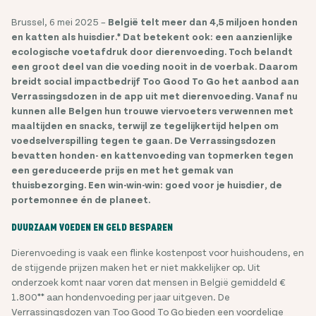
Brussel, 6 mei 2025 –
België telt meer dan 4,5 miljoen honden
en katten als huisdier.* Dat betekent ook: een aanzienlijke
ecologische voetafdruk door dierenvoeding. Toch belandt
een groot deel van die voeding nooit in de voerbak. Daarom
breidt social impactbedrijf Too Good To Go het aanbod aan
Verrassingsdozen in de app uit met dierenvoeding. Vanaf nu
kunnen alle Belgen hun trouwe viervoeters verwennen met
maaltijden en snacks, terwijl ze tegelijkertijd helpen om
voedselverspilling tegen te gaan. De Verrassingsdozen
bevatten honden- en kattenvoeding van topmerken tegen
een gereduceerde prijs en met het gemak van
thuisbezorging. Een win-win-win: goed voor je huisdier, de
portemonnee én de planeet.
DUURZAAM VOEDEN EN GELD BESPAREN
Dierenvoeding is vaak een flinke kostenpost voor huishoudens, en
de stijgende prijzen maken het er niet makkelijker op. Uit
onderzoek komt naar voren dat mensen in België gemiddeld €
1.800** aan hondenvoeding per jaar uitgeven. De
Verrassingsdozen van Too Good To Go bieden een voordelige