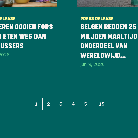
RELEASE
PRESS RELEASE
EREN GOOIEN FORS
BELGEN REDDEN 25
R ETEN WEG DAN
MILJOEN MAALTIJD
LUSSERS
ONDERDEEL VAN
 2026
WERELDWIJD
juni 9, 2026
RECORDJAAR
1
2
3
4
5
15