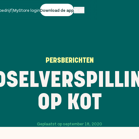
bedrijf
|
MyStore login
Download de app
NL-BE
PERSBERICHTEN
DSELVERSPILLI
OP KOT
Geplaatst op september 18, 2020