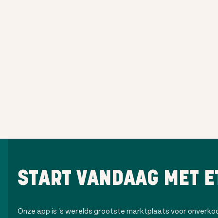
START VANDAAG MET E
Onze app is 's werelds grootste marktplaats voor onverk