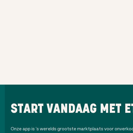
START VANDAAG MET E
Onze app is 's werelds grootste marktplaats voor onverk