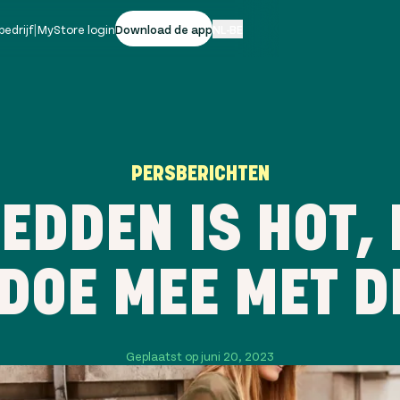
bedrijf
|
MyStore login
Download de app
NL-BE
PERSBERICHTEN
EDDEN IS HOT, 
DOE MEE MET D
Geplaatst op juni 20, 2023