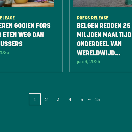
RELEASE
PRESS RELEASE
EREN GOOIEN FORS
BELGEN REDDEN 25
R ETEN WEG DAN
MILJOEN MAALTIJD
LUSSERS
ONDERDEEL VAN
 2026
WERELDWIJD
juni 9, 2026
RECORDJAAR
1
2
3
4
5
15