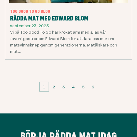
TOO GOOD TO GO BLOG
RÄDDA MAT MED EDWARD BLOM
september 23, 2025
Vi på Too Good To Go har krokat arm med allas vår
favoritgastronom Edward Blom för att lära oss mer om
matsvinnsknep genom generationerna. Matälskare och
mat...
1
2
3
4
5
6
BÖRJA RÄDDA MAT IDAG