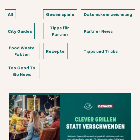
All
Gewinnspiele
Datumskennzeichnung
Tipps für 
City Guides
Partner News
Partner
Food Waste 
Rezepte
Tipps und Tricks
Fakten
Too Good To 
Go News