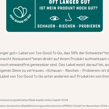
länger gut»-Label von Too Good To Go, das 58% der Schweizer*in
macht Konsument*innen direkt auf ihrem Produkt aufmerksam da
noch einwandfrei geniessbar sind. Das Label weist darauf hin, a
eigenen Sinne zu vertrauen. «Schauen – Riechen – Probieren» ist d
-Label von Too Good To Go unter anderem auf Produkten von Emmi
g/resources/publication/food-waste-index-report-2024
it dem deutschen Marktforschungsunternehmen APPINIO GmbH im November 2024 u