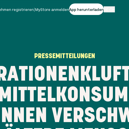
ehmen registrieren
|
MyStore anmelden
App herunterladen
DE-CH
PRESSEMITTEILUNGEN
RATIONENKLUFT
MITTELKONSUM
INNEN VERSCH