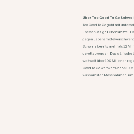
Über Too Good To Go Schwei
Too Good To Go geht mit unters
überschüssige Lebensmittel. Da
gegen Lebensmittelverschwendun
Schweiz bereits mehr als 12 Mi
gerettet werden. ​Das dänische 
weltweit über 100 Millionen reg
Good To Go weltweit über 350 Mi
wirksamsten Massnahmen, um 