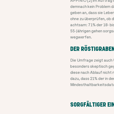
APPINIO [2] im Auftrag
demnach kein Problem da
geben an, dass sie Lebe
ohne zu überprüfen, ob d
achtsam: 71% der 18- bis
55-Jährigen gehen sorgsa
wegwerfen.
DER RÖSTIGRABEN
Die Umfrage zeigt auch 
besonders skeptisch geg
diese nach Ablauf nicht
dazu, dass 21% der in d
Mindesthaltbarkeitsdat
SORGFÄLTIGER EI