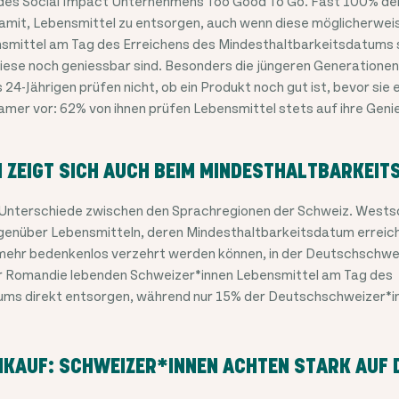
 des Social Impact Unternehmens Too Good To Go. Fast 100% de
mit, Lebensmittel zu entsorgen, auch wenn diese möglicherweis
nsmittel am Tag des Erreichens des Mindesthaltbarkeitsdatums
iese noch geniessbar sind. Besonders die jüngeren Generationen 
 24-Jährigen prüfen nicht, ob ein Produkt noch gut ist, bevor sie 
mer vor: 62% von ihnen prüfen Lebensmittel stets auf ihre Genie
 ZEIGT SICH AUCH BEIM MINDESTHALTBARKEI
Unterschiede zwischen den Sprachregionen der Schweiz. Wests
enüber Lebensmitteln, deren Mindesthaltbarkeitsdatum erreicht
 mehr bedenkenlos verzehrt werden können, in der Deutschschwei
er Romandie lebenden Schweizer*innen Lebensmittel am Tag des
ums direkt entsorgen, während nur 15% der Deutschschweizer*i
NKAUF: SCHWEIZER*INNEN ACHTEN STARK AUF