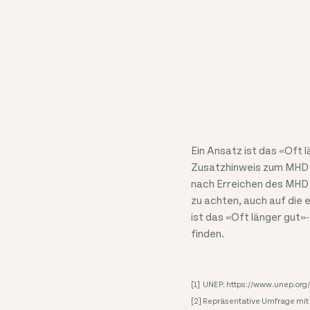
Ein Ansatz ist das «Oft 
Zusatzhinweis zum MHD 
nach Erreichen des MHD 
zu achten, auch auf die 
ist das «Oft länger gut»
finden.
[1] ​ UNEP: https://www.unep.or
[2] Repräsentative Umfrage m