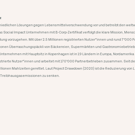
z
chiedlichen Lösungen gegen Lebensmittelverschwendung vor und betreibt den weltwe
s Social Impact Unternehmen mit B-Corp-Zertifikat verfolgt die klare Mission, Me
g vorzugehen. Mit über 2.5 Millionen registrierten Nutzer*innen und rund 7’000 Pa
llionen Überraschungspäckli von Bäckereien, Supermärkten und Gastronomiebetrieb
Unternehmen mit Hauptsitz in Kopenhagen ist in 19 Ländern in Europa, Nordamerika u
istrierte Nutzer*innen und arbeitet mit 170’000 Partnerbetrieben zusammen. Seit de
llionen Mahlzeiten gerettet. Laut Project Drawdown (2020) ist die Reduzierung von 
Treibhausgasemissionen zu senken.