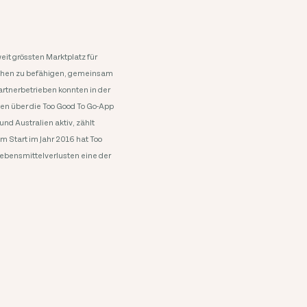
it grössten Marktplatz für
nschen zu befähigen, gemeinsam
rtnerbetrieben konnten in der
en über die Too Good To Go-App
nd Australien aktiv, zählt
m Start im Jahr 2016 hat Too
Lebensmittelverlusten eine der