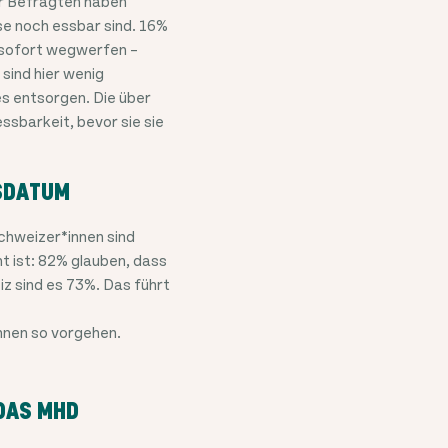
r Befragten haben
e noch essbar sind. 16%
 sofort wegwerfen –
sind hier wenig
es entsorgen. Die über
ssbarkeit, bevor sie sie
TSDATUM
chweizer*innen sind
 ist: 82% glauben, dass
z sind es 73%. Das führt
nnen so vorgehen.
 DAS MHD