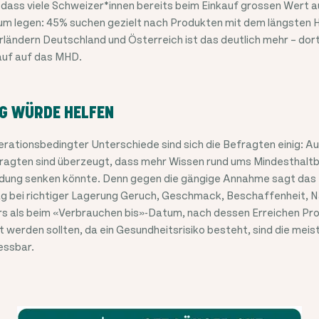
 dass viele Schweizer*innen bereits beim Einkauf grossen Wert a
m legen: 45% suchen gezielt nach Produkten mit dem längsten 
ländern Deutschland und Österreich ist das deutlich mehr – dor
auf auf das MHD.
G WÜRDE HELFEN
erationsbedingter Unterschiede sind sich die Befragten einig: A
efragten sind überzeugt, dass mehr Wissen rund ums Mindesthalt
ung senken könnte. Denn gegen die gängige Annahme sagt das M
ag bei richtiger Lagerung Geruch, Geschmack, Beschaffenheit, 
rs als beim «Verbrauchen bis»-Datum, nach dessen Erreichen Pro
t werden sollten, da ein Gesundheitsrisiko besteht, sind die mei
essbar.