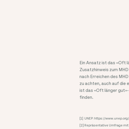
Ein Ansatz ist das «Oft 
Zusatzhinweis zum MHD 
nach Erreichen des MHD 
zu achten, auch auf die 
ist das «Oft länger gut»
finden.
[1] ​ UNEP: https://www.unep.or
[2] Repräsentative Umfrage m