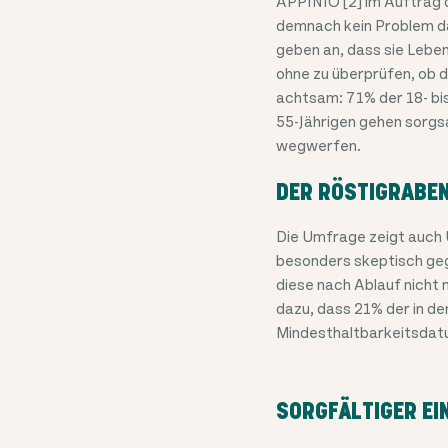
APPINIO [2] im Auftrag
demnach kein Problem da
geben an, dass sie Lebe
ohne zu überprüfen, ob d
achtsam: 71% der 18- bis
55-Jährigen gehen sorgsa
wegwerfen.
DER RÖSTIGRABEN
Die Umfrage zeigt auch 
besonders skeptisch geg
diese nach Ablauf nicht
dazu, dass 21% der in d
Mindesthaltbarkeitsdat
SORGFÄLTIGER EI