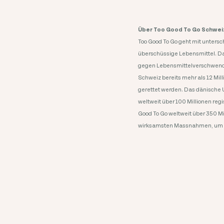
Über Too Good To Go Schwei
Too Good To Go geht mit unters
überschüssige Lebensmittel. Da
gegen Lebensmittelverschwendun
Schweiz bereits mehr als 12 Mi
gerettet werden. ​Das dänische 
weltweit über 100 Millionen reg
Good To Go weltweit über 350 Mi
wirksamsten Massnahmen, um 