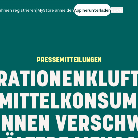
ehmen registrieren
|
MyStore anmelden
App herunterladen
DE-CH
PRESSEMITTEILUNGEN
RATIONENKLUFT
MITTELKONSUM
INNEN VERSCH