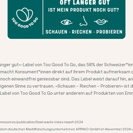
länger gut»-Label von Too Good To Go, das 58% der Schweizer*in
macht Konsument*innen direkt auf ihrem Produkt aufmerksam da
noch einwandfrei geniessbar sind. Das Label weist darauf hin, a
eigenen Sinne zu vertrauen. «Schauen – Riechen – Probieren» ist d
-Label von Too Good To Go unter anderem auf Produkten von Emmi
g/resources/publication/food-waste-index-report-2024
it dem deutschen Marktforschungsunternehmen APPINIO GmbH im November 2024 u