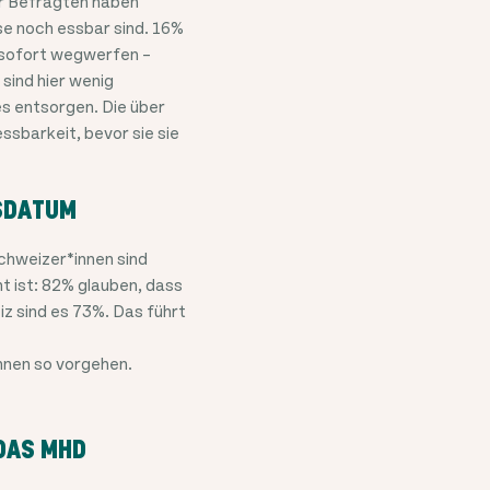
r Befragten haben
e noch essbar sind. 16%
 sofort wegwerfen –
sind hier wenig
es entsorgen. Die über
ssbarkeit, bevor sie sie
TSDATUM
chweizer*innen sind
 ist: 82% glauben, dass
z sind es 73%. Das führt
nnen so vorgehen.
 DAS MHD