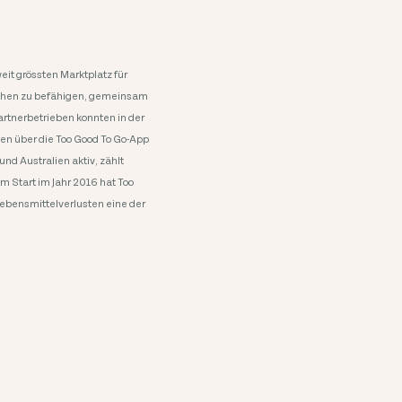
it grössten Marktplatz für
nschen zu befähigen, gemeinsam
rtnerbetrieben konnten in der
en über die Too Good To Go-App
nd Australien aktiv, zählt
m Start im Jahr 2016 hat Too
Lebensmittelverlusten eine der