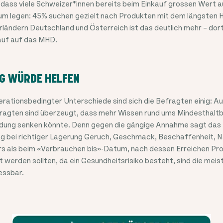
 dass viele Schweizer*innen bereits beim Einkauf grossen Wert a
m legen: 45% suchen gezielt nach Produkten mit dem längsten 
ländern Deutschland und Österreich ist das deutlich mehr – dor
auf auf das MHD.
G WÜRDE HELFEN
erationsbedingter Unterschiede sind sich die Befragten einig: A
efragten sind überzeugt, dass mehr Wissen rund ums Mindesthalt
ung senken könnte. Denn gegen die gängige Annahme sagt das M
ag bei richtiger Lagerung Geruch, Geschmack, Beschaffenheit, 
rs als beim «Verbrauchen bis»-Datum, nach dessen Erreichen Pro
t werden sollten, da ein Gesundheitsrisiko besteht, sind die mei
essbar.