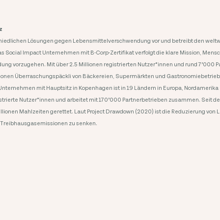
z
chiedlichen Lösungen gegen Lebensmittelverschwendung vor und betreibt den weltwe
s Social Impact Unternehmen mit B-Corp-Zertifikat verfolgt die klare Mission, Me
g vorzugehen. Mit über 2.5 Millionen registrierten Nutzer*innen und rund 7’000 Pa
llionen Überraschungspäckli von Bäckereien, Supermärkten und Gastronomiebetrieb
Unternehmen mit Hauptsitz in Kopenhagen ist in 19 Ländern in Europa, Nordamerika u
istrierte Nutzer*innen und arbeitet mit 170’000 Partnerbetrieben zusammen. Seit de
llionen Mahlzeiten gerettet. Laut Project Drawdown (2020) ist die Reduzierung von 
Treibhausgasemissionen zu senken.