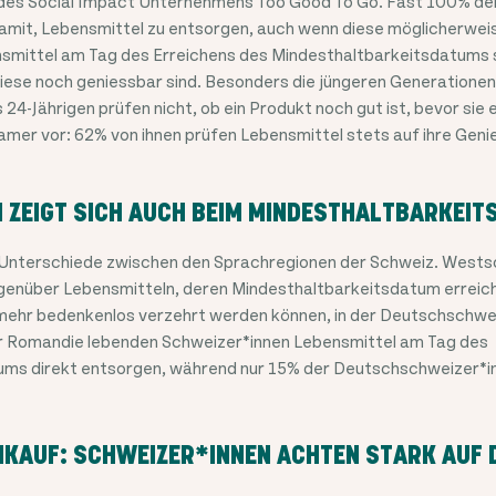
 des Social Impact Unternehmens Too Good To Go. Fast 100% de
mit, Lebensmittel zu entsorgen, auch wenn diese möglicherweis
nsmittel am Tag des Erreichens des Mindesthaltbarkeitsdatums
iese noch geniessbar sind. Besonders die jüngeren Generationen 
 24-Jährigen prüfen nicht, ob ein Produkt noch gut ist, bevor sie 
mer vor: 62% von ihnen prüfen Lebensmittel stets auf ihre Genie
 ZEIGT SICH AUCH BEIM MINDESTHALTBARKEI
Unterschiede zwischen den Sprachregionen der Schweiz. Wests
enüber Lebensmitteln, deren Mindesthaltbarkeitsdatum erreicht
 mehr bedenkenlos verzehrt werden können, in der Deutschschwei
er Romandie lebenden Schweizer*innen Lebensmittel am Tag des
ums direkt entsorgen, während nur 15% der Deutschschweizer*i
NKAUF: SCHWEIZER*INNEN ACHTEN STARK AUF