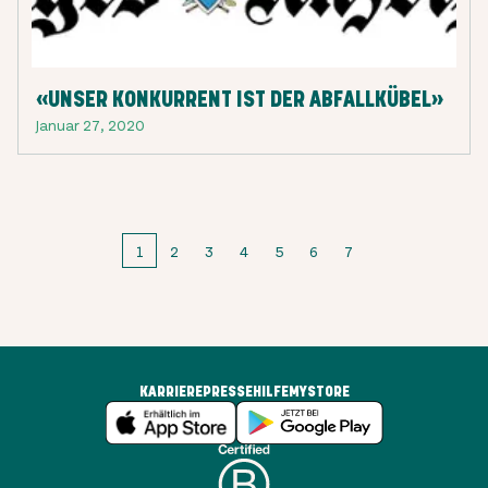
«UNSER KONKURRENT IST DER ABFALLKÜBEL»
Januar 27, 2020
1
2
3
4
5
6
7
KARRIERE
PRESSE
HILFE
MYSTORE