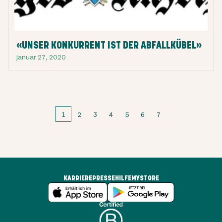
«UNSER KONKURRENT IST DER ABFALLKÜBEL»
Januar 27, 2020
1
2
3
4
5
6
7
KARRIERE
PRESSE
HILFE
MYSTORE